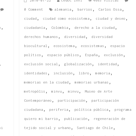
2010-01-22
cedoc invi
4663 visitas
,
,
,
0 Comment
alemania
barrios
Carlos Ossa
,
,
,
,
ciudad
ciudad como ecosistema
ciudad y deseo
,
,
,
,
o
ciudadanía
Colombia
derecho a la ciudad
,
,
derechos humanos
diversidad
diversidad
,
,
,
biocultural
ecosistema
ecosistemas
espacio
,
,
,
,
político
espacio público
España
exclusión
,
,
,
,
exclusión social
globalización
identidad
,
,
,
,
identidades
inclusión
libro
memoria
,
,
memorias en la ciudad
memorias urbanas
,
,
,
metropólis
minvu
minvu
Museo de Arte
,
,
Contemporáneo
participación
participación
,
,
,
ciudadana
periferia
política pública
programa
,
,
quiero mi barrio
publicación
regeneración de
,
,
mi
tejido social y urbano
Santiago de Chile