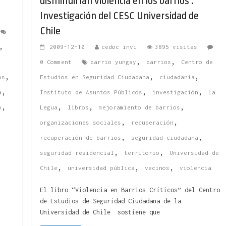
disminuirían violencia en los barrios :
Investigación del CESC Universidad de
Chile
,
2009-12-10
cedoc invi
3895 visitas
,
,
0 Comment
barrio yungay
barrios
Centro de
,
,
,
os
Estudios en Seguridad Ciudadana
ciudadanía
,
,
,
a
Instituto de Asuntos Públicos
investigación
La
,
,
,
,
o
Legua
libros
mejoramiento de barrios
,
,
organizaciones sociales
recuperación
,
,
recuperación de barrios
seguridad ciudadana
,
,
seguridad residencial
territorio
Universidad de
,
,
,
Chile
universidad pública
vecinos
violencia
El libro “Violencia en Barrios Críticos” del Centro
de Estudios de Seguridad Ciudadana de la
Universidad de Chile sostiene que