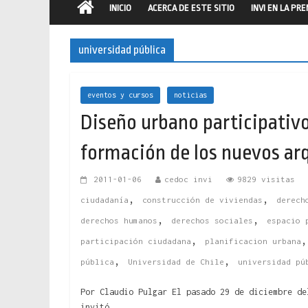
INICIO
ACERCA DE ESTE SITIO
INVI EN LA PR
universidad pública
eventos y cursos
noticias
Diseño urbano participativo 
formación de los nuevos arq
2011-01-06
cedoc invi
9829 visitas
,
,
ciudadanía
construcción de viviendas
derech
,
,
derechos humanos
derechos sociales
espacio 
,
participación ciudadana
planificacion urbana
,
,
pública
Universidad de Chile
universidad pú
Por Claudio Pulgar El pasado 29 de diciembre de
invitó