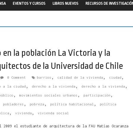
ENSA
EVENTOS Y CURSOS
LIBROS NUEVOS
RECURSOS DE INVESTIGACIÓ
en la población La Victoria y la
uitectos de la Universidad de Chile
,
,
,
0 Comment
barrios
calidad de la vivienda
ciudad
,
,
,
o a la ciudad
derecho a la vivienda
derecho a la vivienda
,
,
,
público
movimientos sociales urbanos
participación
,
,
,
,
pobladores
pobreza
política habitacional
política
,
,
blica
vivienda
vivienda social
l 2009 el estudiante de arquitectura de la FAU Matías Ocaranza