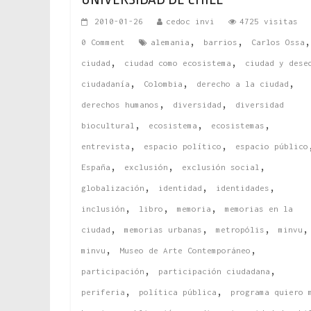
2010-01-26
cedoc invi
4725 visitas
,
,
0 Comment
alemania
barrios
Carlos Ossa
,
,
ciudad
ciudad como ecosistema
ciudad y dese
,
,
,
ciudadanía
Colombia
derecho a la ciudad
,
,
derechos humanos
diversidad
diversidad
,
,
,
biocultural
ecosistema
ecosistemas
,
,
entrevista
espacio político
espacio público
,
,
,
España
exclusión
exclusión social
,
,
,
globalización
identidad
identidades
,
,
,
inclusión
libro
memoria
memorias en la
,
,
,
,
ciudad
memorias urbanas
metropólis
minvu
,
,
minvu
Museo de Arte Contemporáneo
,
,
participación
participación ciudadana
,
,
periferia
política pública
programa quiero 