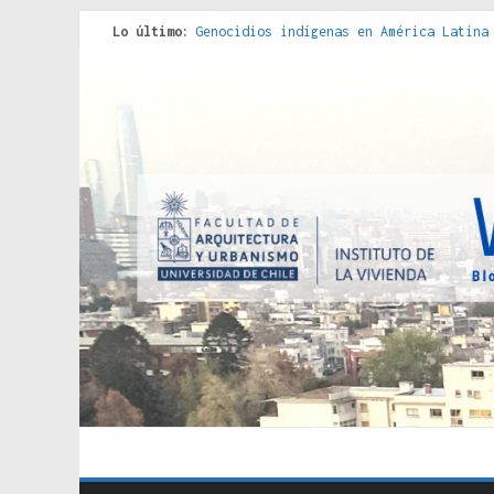
Lo último:
Genocidios indígenas en América Latina
Estudios sobre la espacialización de l
Donde el pedernal choca con el acero :
Criterios técnicos para una vivienda a
Red de consultorios de la Caja del Seg