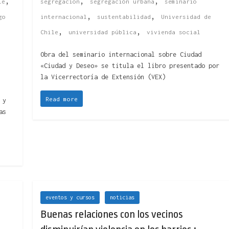
,
,
,
le
segregacion
segregación urbana
seminario
,
,
go
internacional
sustentabilidad
Universidad de
,
,
Chile
universidad pública
vivienda social
Obra del seminario internacional sobre Ciudad
«Ciudad y Deseo» se titula el libro presentado por
la Vicerrectoría de Extensión (VEX)
Read more
 y
as
eventos y cursos
noticias
Buenas relaciones con los vecinos