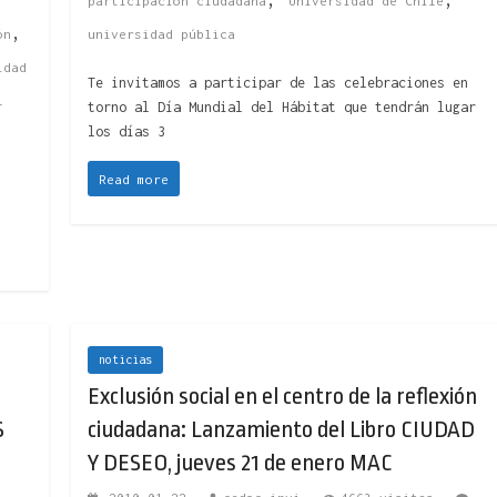
participación ciudadana
Universidad de Chile
,
ón
universidad pública
idad
Te invitamos a participar de las celebraciones en
l
torno al Día Mundial del Hábitat que tendrán lugar
los días 3
Read more
noticias
Exclusión social en el centro de la reflexión
S
ciudadana: Lanzamiento del Libro CIUDAD
Y DESEO, jueves 21 de enero MAC