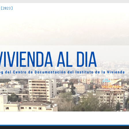
 [2023]
os Estados : políticas, prácticas y representaciones [2022]
 hacia una teoría crítica de las fronteras latinoamericanas [202
decuada [2019]
uro Obrero en Santiago : un patrimonio emblemático [2014]