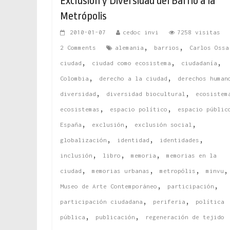
Exclusión y Diversidad del Barrio a la
Metrópolis
2010-01-07
cedoc invi
7258 visitas
,
,
2 Comments
alemania
barrios
Carlos Ossa
,
,
,
ciudad
ciudad como ecosistema
ciudadanía
,
,
Colombia
derecho a la ciudad
derechos human
,
,
diversidad
diversidad biocultural
ecosistem
,
,
ecosistemas
espacio político
espacio públic
,
,
,
España
exclusión
exclusión social
,
,
,
globalización
identidad
identidades
,
,
,
inclusión
libro
memoria
memorias en la
,
,
,
,
ciudad
memorias urbanas
metropólis
minvu
,
,
Museo de Arte Contemporáneo
participación
,
,
participación ciudadana
periferia
política
,
,
pública
publicación
regeneración de tejido