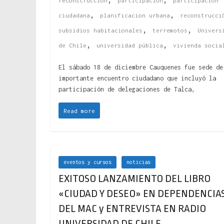
reconstrucción
participación
participación
,
,
ciudadana
planificacion urbana
reconstrucci
,
,
subsidios habitacionales
terremotos
Univers
,
,
de Chile
universidad pública
vivienda socia
El sábado 18 de diciembre Cauquenes fue sede de
importante encuentro ciudadano que incluyó la
participación de delegaciones de Talca,
Read more
eventos y cursos
noticias
EXITOSO LANZAMIENTO DEL LIBRO
«CIUDAD Y DESEO» EN DEPENDENCIA
DEL MAC y ENTREVISTA EN RADIO
UNIVERSIDAD DE CHILE