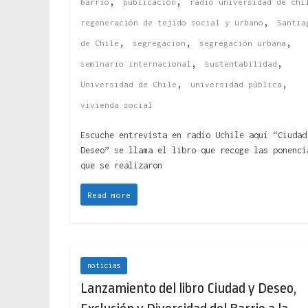
,
,
barrio
publicación
radio universidad de chi
,
regeneración de tejido social y urbano
Santia
,
,
,
de Chile
segregacion
segregación urbana
,
,
seminario internacional
sustentabilidad
,
,
Universidad de Chile
universidad pública
vivienda social
Escuche entrevista en radio Uchile aquí “Ciudad
Deseo” se llama el libro que recoge las ponenci
que se realizaron
Read more
noticias
Lanzamiento del libro Ciudad y Deseo,