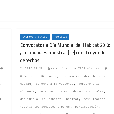
eventos y cursos
noticias
Convocatoria Día Mundial del Hábitat 2010:
¡La Ciudad es nuestra: (re) construyendo
derechos!
2010-09-29
cedoc invi
7868 visitas
,
,
,
0 Comment
ciudad
ciudadanía
derecho a la
,
,
,
ciudad
derecho a la vivienda
derecho a la
,
,
,
vivienda
derechos humanos
derechos sociales
,
,
,
,
u
día mundial del hábitat
hábitat
movilización
,
,
movimientos sociales urbanos
participación
,
,