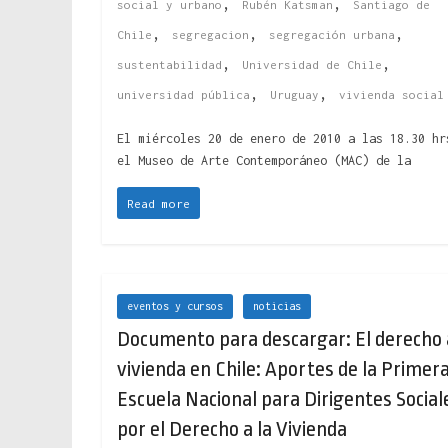
,
,
social y urbano
Rubén Katsman
Santiago de
,
,
,
Chile
segregacion
segregación urbana
,
,
sustentabilidad
Universidad de Chile
,
,
universidad pública
Uruguay
vivienda social
El miércoles 20 de enero de 2010 a las 18.30 hr
el Museo de Arte Contemporáneo (MAC) de la
Read more
eventos y cursos
noticias
Documento para descargar: El derecho 
vivienda en Chile: Aportes de la Primer
Escuela Nacional para Dirigentes Social
por el Derecho a la Vivienda