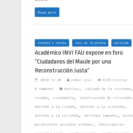
Read more
eventos y cursos
invi en la prensa
noticias
Académico INVI FAU expone en foro
“Ciudadanos del Maule por una
Reconstrucción Justa”
2010-12-20
cedoc invi
6325 visitas
,
0 Comment
barrios
calidad de la vivienda
,
,
ciudad
ciudadanía
construcción de viviendas
,
,
derecho a la ciudad
derecho a la vivienda
,
,
derecho a la vivienda
derechos humanos
minv
,
movimientos sociales urbanos
observatorio
,
,