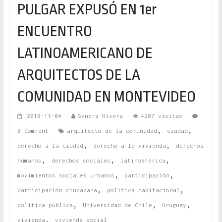
PULGAR EXPUSÓ EN 1er
ENCUENTRO
LATINOAMERICANO DE
ARQUITECTOS DE LA
COMUNIDAD EN MONTEVIDEO
2010-11-04
Sandra Rivera
4287 visitas
,
,
0 Comment
arquitecto de la comunidad
ciudad
,
,
derecho a la ciudad
derecho a la vivienda
derechos
,
,
,
humanos
derechos sociales
latinoamérica
,
,
movimientos sociales urbanos
participación
,
,
participación ciudadana
política habitacional
,
,
,
política pública
Universidad de Chile
Uruguay
,
vivienda
vivienda social