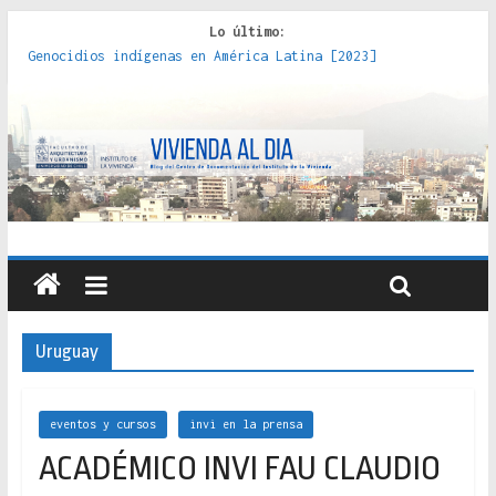
Lo último:
Genocidios indígenas en América Latina [2023]
Estudios sobre la espacialización de los Estados :
políticas, prácticas y representaciones [2022]
Donde el pedernal choca con el acero : hacia una teoría
crítica de las fronteras latinoamericanas [2020]
Criterios técnicos para una vivienda adecuada [2019]
Red de consultorios de la Caja del Seguro Obrero en
Santiago : un patrimonio emblemático [2014]
Uruguay
eventos y cursos
invi en la prensa
ACADÉMICO INVI FAU CLAUDIO