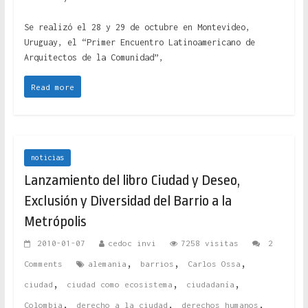
Se realizó el 28 y 29 de octubre en Montevideo,
Uruguay, el “Primer Encuentro Latinoamericano de
Arquitectos de la Comunidad”,
Read more
noticias
Lanzamiento del libro Ciudad y Deseo,
Exclusión y Diversidad del Barrio a la
Metrópolis
2010-01-07
cedoc invi
7258 visitas
2
,
,
,
Comments
alemania
barrios
Carlos Ossa
,
,
,
ciudad
ciudad como ecosistema
ciudadanía
,
,
,
Colombia
derecho a la ciudad
derechos humanos