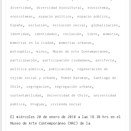
,
,
,
diversidad
diversidad biocultural
ecosistema
,
,
,
ecosistemas
espacio político
espacio público
,
,
,
,
España
exclusión
exclusión social
globalización
,
,
,
,
,
identidad
identidades
inclusión
libro
memoria
,
,
memorias en la ciudad
memorias urbanas
,
,
,
metropólis
minvu
Museo de Arte Contemporáneo
,
,
,
participación
participación ciudadana
periferia
,
,
política pública
publicación
regeneración de
,
,
tejido social y urbano
Rubén Katsman
Santiago de
,
,
,
Chile
segregacion
segregación urbana
,
,
sustentabilidad
Universidad de Chile
universidad
,
,
pública
Uruguay
vivienda social
El miércoles 20 de enero de 2010 a las 18.30 hrs en el
Museo de Arte Contemporáneo (MAC) de la