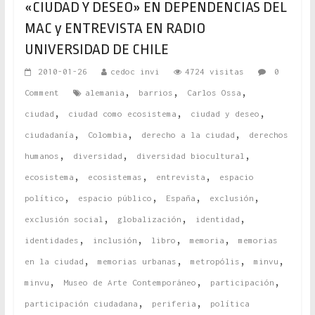
«CIUDAD Y DESEO» EN DEPENDENCIAS DEL
MAC y ENTREVISTA EN RADIO
UNIVERSIDAD DE CHILE
2010-01-26
cedoc invi
4724 visitas
0
,
,
,
Comment
alemania
barrios
Carlos Ossa
,
,
,
ciudad
ciudad como ecosistema
ciudad y deseo
,
,
,
ciudadanía
Colombia
derecho a la ciudad
derechos
,
,
,
humanos
diversidad
diversidad biocultural
,
,
,
ecosistema
ecosistemas
entrevista
espacio
,
,
,
,
político
espacio público
España
exclusión
,
,
,
exclusión social
globalización
identidad
,
,
,
,
identidades
inclusión
libro
memoria
memorias
,
,
,
,
en la ciudad
memorias urbanas
metropólis
minvu
,
,
,
minvu
Museo de Arte Contemporáneo
participación
,
,
participación ciudadana
periferia
política