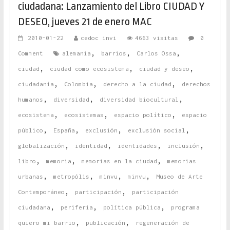
ciudadana: Lanzamiento del Libro CIUDAD Y
DESEO, jueves 21 de enero MAC
2010-01-22
cedoc invi
4663 visitas
0
,
,
,
Comment
alemania
barrios
Carlos Ossa
,
,
,
ciudad
ciudad como ecosistema
ciudad y deseo
,
,
,
ciudadanía
Colombia
derecho a la ciudad
derechos
,
,
,
humanos
diversidad
diversidad biocultural
,
,
,
ecosistema
ecosistemas
espacio político
espacio
,
,
,
,
público
España
exclusión
exclusión social
,
,
,
,
globalización
identidad
identidades
inclusión
,
,
,
libro
memoria
memorias en la ciudad
memorias
,
,
,
,
urbanas
metropólis
minvu
minvu
Museo de Arte
,
,
Contemporáneo
participación
participación
,
,
,
ciudadana
periferia
política pública
programa
,
,
quiero mi barrio
publicación
regeneración de