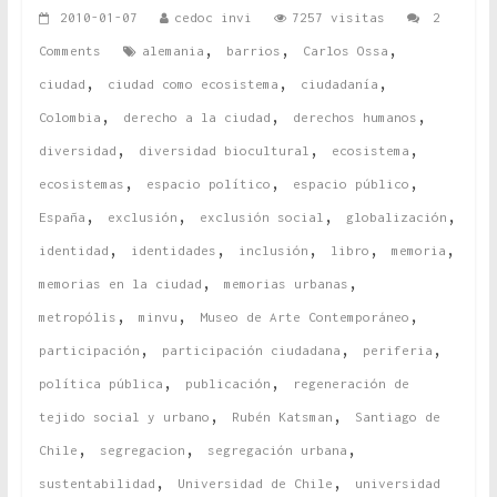
2010-01-07
cedoc invi
7257 visitas
2
,
,
,
Comments
alemania
barrios
Carlos Ossa
,
,
,
ciudad
ciudad como ecosistema
ciudadanía
,
,
,
Colombia
derecho a la ciudad
derechos humanos
,
,
,
diversidad
diversidad biocultural
ecosistema
,
,
,
ecosistemas
espacio político
espacio público
,
,
,
,
España
exclusión
exclusión social
globalización
,
,
,
,
,
identidad
identidades
inclusión
libro
memoria
,
,
memorias en la ciudad
memorias urbanas
,
,
,
metropólis
minvu
Museo de Arte Contemporáneo
,
,
,
participación
participación ciudadana
periferia
,
,
política pública
publicación
regeneración de
,
,
tejido social y urbano
Rubén Katsman
Santiago de
,
,
,
Chile
segregacion
segregación urbana
,
,
sustentabilidad
Universidad de Chile
universidad