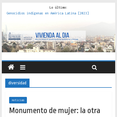
Lo último:
Genocidios indígenas en América Latina [2023]
Estudios sobre la espacialización de los Estados :
políticas, prácticas y representaciones [2022]
Donde el pedernal choca con el acero : hacia una teoría
crítica de las fronteras latinoamericanas [2020]
Criterios técnicos para una vivienda adecuada [2019]
Red de consultorios de la Caja del Seguro Obrero en
Santiago : un patrimonio emblemático [2014]
diversidad
noticias
Monumento de mujer: la otra