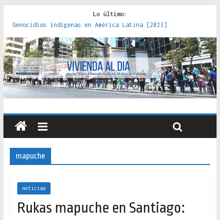
Lo último:
Genocidios indígenas en América Latina [2023]
Estudios sobre la espacialización de los Estados :
políticas, prácticas y representaciones [2022]
Donde el pedernal choca con el acero : hacia una teoría
crítica de las fronteras latinoamericanas [2020]
Criterios técnicos para una vivienda adecuada [2019]
Red de consultorios de la Caja del Seguro Obrero en
Santiago : un patrimonio emblemático [2014]
mapuche
noticias
Rukas mapuche en Santiago: