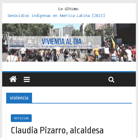
Lo último:
Genocidios indígenas en América Latina [2023]
Estudios sobre la espacialización de los Estados :
políticas, prácticas y representaciones [2022]
Donde el pedernal choca con el acero : hacia una teoría
crítica de las fronteras latinoamericanas [2020]
Criterios técnicos para una vivienda adecuada [2019]
Red de consultorios de la Caja del Seguro Obrero en
Santiago : un patrimonio emblemático [2014]
violencia
noticias
Claudia Pizarro, alcaldesa