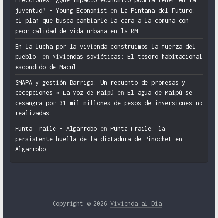
Elecciones: ¿Qué impacto económico podría tener en la
juventud? – Young Economist
en
La Pintana del Futuro:
el plan que busca cambiarle la cara a la comuna con
peor calidad de vida urbana en la RM
En la lucha por la vivienda construimos la fuerza del
pueblo.
en
Viviendas soviéticas: El tesoro habitacional
escondido de Macul
SMAPA y gestión Barriga: Un recuento de promesas y
decepciones » La Voz de Maipú
en
El agua de Maipú se
desangra por 31 mil millones de pesos de inversiones no
realizadas
Punta Fraile – Algarrobo
en
Punta Fraile: la
persistente huella de la dictadura de Pinochet en
Algarrobo
Copyright © 2026
Vivienda al Día
.