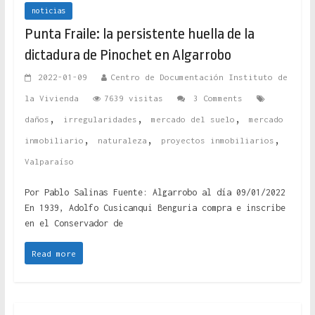
noticias
Punta Fraile: la persistente huella de la
dictadura de Pinochet en Algarrobo
2022-01-09
Centro de Documentación Instituto de
la Vivienda
7639 visitas
3 Comments
,
,
,
daños
irregularidades
mercado del suelo
mercado
,
,
,
inmobiliario
naturaleza
proyectos inmobiliarios
Valparaíso
Por Pablo Salinas Fuente: Algarrobo al día 09/01/2022
En 1939, Adolfo Cusicanqui Benguria compra e inscribe
en el Conservador de
Read more