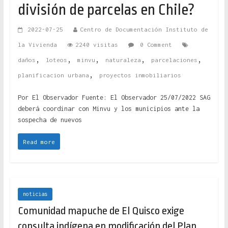
división de parcelas en Chile?
2022-07-25
Centro de Documentación Instituto de
la Vivienda
2240 visitas
0 Comment
,
,
,
,
,
daños
loteos
minvu
naturaleza
parcelaciones
,
planificacion urbana
proyectos inmobiliarios
Por El Observador Fuente: El Observador 25/07/2022 SAG
deberá coordinar con Minvu y los municipios ante la
sospecha de nuevos
Read more
noticias
Comunidad mapuche de El Quisco exige
consulta indígena en modificación del Plan