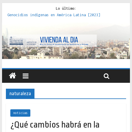
Lo último:
Genocidios indígenas en América Latina [2023]
Estudios sobre la espacialización de los Estados :
políticas, prácticas y representaciones [2022]
Donde el pedernal choca con el acero : hacia una teoría
crítica de las fronteras latinoamericanas [2020]
Criterios técnicos para una vivienda adecuada [2019]
Red de consultorios de la Caja del Seguro Obrero en
Santiago : un patrimonio emblemático [2014]
naturaleza
noticias
¿Qué cambios habrá en la