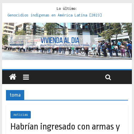
Lo último:
Genocidios indígenas en América Latina [2023]
Estudios sobre la espacialización de los Estados :
políticas, prácticas y representaciones [2022]
Donde el pedernal choca con el acero : hacia una teoría
crítica de las fronteras latinoamericanas [2020]
Criterios técnicos para una vivienda adecuada [2019]
Red de consultorios de la Caja del Seguro Obrero en
Santiago : un patrimonio emblemático [2014]
toma
noticias
Habrían ingresado con armas y