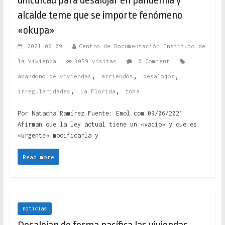
dificultad para desalojar en pandemia y
alcalde teme que se importe fenómeno
«okupa»
2021-06-09
Centro de Documentación Instituto de
la Vivienda
3059 visitas
0 Comment
,
,
,
abandono de viviendas
arriendos
desalojos
,
,
irregularidades
La Florida
toma
Por Natacha Ramírez Fuente: Emol.com 09/06/2021
Afirman que la ley actual tiene un «vacío» y que es
«urgente» modificarla y
Read more
noticias