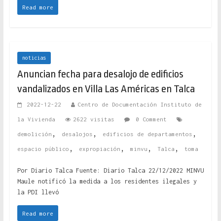
Read more
noticias
Anuncian fecha para desalojo de edificios
vandalizados en Villa Las Américas en Talca
2022-12-22
Centro de Documentación Instituto de
la Vivienda
2622 visitas
0 Comment
,
,
,
demolición
desalojos
edificios de departamentos
,
,
,
,
espacio público
expropiación
minvu
Talca
toma
Por Diario Talca Fuente: Diario Talca 22/12/2022 MINVU
Maule notificó la medida a los residentes ilegales y
la PDI llevó
Read more