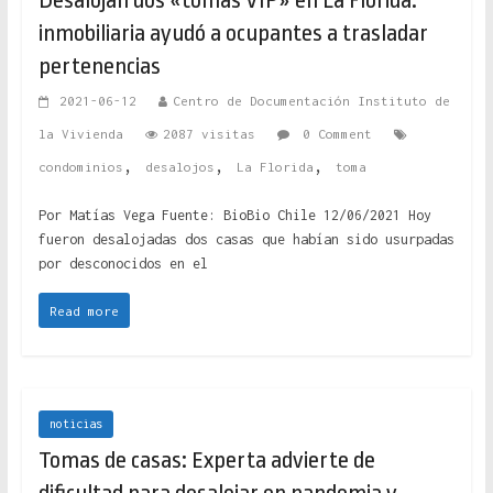
Desalojan dos «tomas VIP» en La Florida:
inmobiliaria ayudó a ocupantes a trasladar
pertenencias
2021-06-12
Centro de Documentación Instituto de
la Vivienda
2087 visitas
0 Comment
,
,
,
condominios
desalojos
La Florida
toma
Por Matías Vega Fuente: BioBio Chile 12/06/2021 Hoy
fueron desalojadas dos casas que habían sido usurpadas
por desconocidos en el
Read more
noticias
Tomas de casas: Experta advierte de