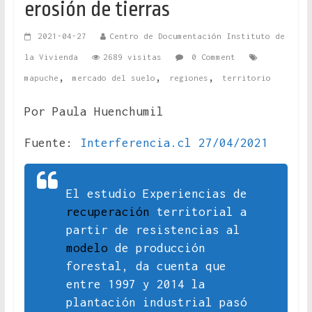
erosión de tierras
2021-04-27
Centro de Documentación Instituto de
la Vivienda
2689 visitas
0 Comment
,
,
,
mapuche
mercado del suelo
regiones
territorio
Por Paula Huenchumil
Fuente:
Interferencia.cl 27/04/2021
El estudio
Experiencias de
recuperación
territorial a
partir de resistencias al
modelo
de producción
forestal
, da cuenta que
entre 1997 y 2014 la
plantación industrial pasó