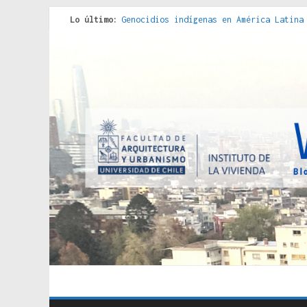
Lo último:
Genocidios indígenas en América Latina
Estudios sobre la espacialización de l
Donde el pedernal choca con el acero :
Criterios técnicos para una vivienda a
Red de consultorios de la Caja del Seg