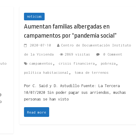
noticias
Aumentan familias albergadas en
campamentos por “pandemia social”
2020-07-10
Centro de Documentación Instituto
de la Vivienda
2869 visitas
0 Comment
,
,
,
tuto
campamentos
crisis financiera
pobreza
,
política habitacional
toma de terrenos
Por C. Said y D. Astudillo Fuente: La Tercera
10/07/2020 Sin poder pagar sus arriendos, muchas
0
personas se han visto
o
Read more