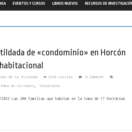
ENSA
EVENTOS Y CURSOS
LIBROS NUEVOS
RECURSOS DE INVESTIGACIÓ
 tildada de «condominio» en Horcón
habitacional
tuto de la Vivienda
2334 visitas
0 Comment
,
,
toma de terrenos
Valparaíso
/2022 Las 200 familias que habitan en la toma de 17 hectáreas