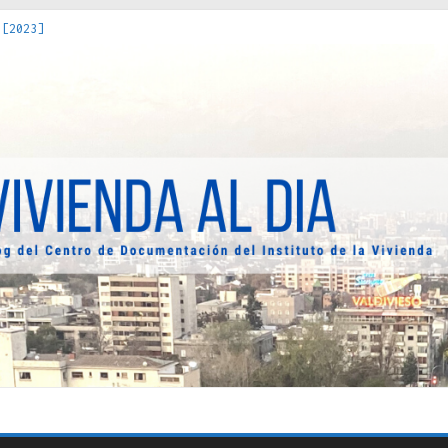
 [2023]
os Estados : políticas, prácticas y representaciones [2022]
 hacia una teoría crítica de las fronteras latinoamericanas [202
decuada [2019]
uro Obrero en Santiago : un patrimonio emblemático [2014]