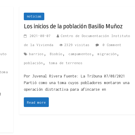
noticias
Los inicios de la población Basilio Muñoz
2021-08-07
Centro de Documentación Instituto
de la Vivienda
2329 visitas
0 Comment
,
,
,
,
tuto
barrios
Biobío
campamentos
migración
,
población
toma de terrenos
toma
Por Juvenal Rivera Fuente: La Tribuna 07/08/2021
Partió como una toma cuyos pobladores montaron una
operación distractiva para afincarse en
1
Read more