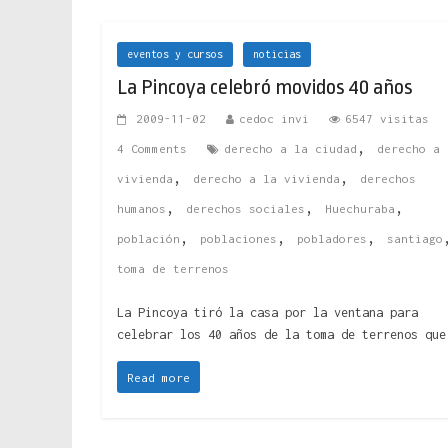
eventos y cursos
noticias
La Pincoya celebró movidos 40 años
2009-11-02
cedoc invi
6547 visitas
,
4 Comments
derecho a la ciudad
derecho a 
,
,
vivienda
derecho a la vivienda
derechos
,
,
,
humanos
derechos sociales
Huechuraba
,
,
,
población
poblaciones
pobladores
santiago
toma de terrenos
La Pincoya tiró la casa por la ventana para
celebrar los 40 años de la toma de terrenos que
Read more