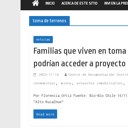
INICIO
ACERCA DE ESTE SITIO
INVI EN LA PR
toma de terrenos
noticias
Familias que viven en toma
podrían acceder a proyecto 
2022-11-16
Centro de Documentación Insti
,
,
condominios
minvu
proyectos inmobiliarios
Por Florencia Ortiz Fuente: Bío-Bío Chile 16/11
“Alto Rucalhue”
Read more