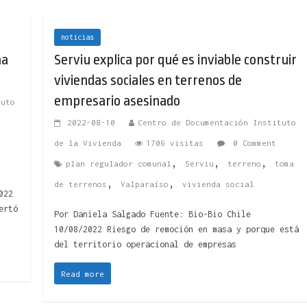
noticias
ma
Serviu explica por qué es inviable construir
viviendas sociales en terrenos de
empresario asesinado
tuto
2022-08-10
Centro de Documentación Instituto
de la Vivienda
1706 visitas
0 Comment
,
,
,
plan regulador comunal
Serviu
terreno
toma
,
,
de terrenos
Valparaíso
vivienda social
022
ertó
Por Daniela Salgado Fuente: Bio-Bio Chile
10/08/2022 Riesgo de remoción en masa y porque está
del territorio operacional de empresas
Read more