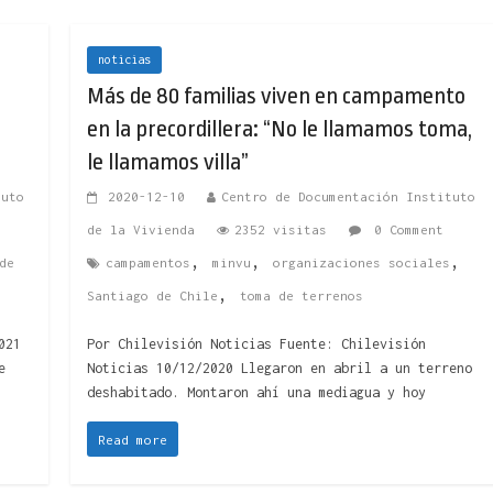
noticias
Más de 80 familias viven en campamento
en la precordillera: “No le llamamos toma,
le llamamos villa”
tuto
2020-12-10
Centro de Documentación Instituto
de la Vivienda
2352 visitas
0 Comment
,
,
,
de
campamentos
minvu
organizaciones sociales
,
Santiago de Chile
toma de terrenos
021
Por Chilevisión Noticias Fuente: Chilevisión
e
Noticias 10/12/2020 Llegaron en abril a un terreno
deshabitado. Montaron ahí una mediagua y hoy
Read more