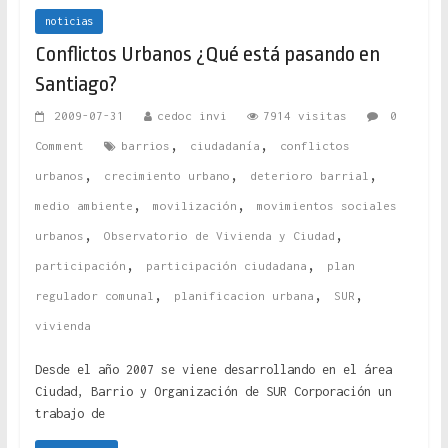
noticias
Conflictos Urbanos ¿Qué está pasando en
Santiago?
2009-07-31
cedoc invi
7914 visitas
0
,
,
Comment
barrios
ciudadanía
conflictos
,
,
,
urbanos
crecimiento urbano
deterioro barrial
,
,
medio ambiente
movilización
movimientos sociales
,
,
urbanos
Observatorio de Vivienda y Ciudad
,
,
participación
participación ciudadana
plan
,
,
,
regulador comunal
planificacion urbana
SUR
vivienda
Desde el año 2007 se viene desarrollando en el área
Ciudad, Barrio y Organización de SUR Corporación un
trabajo de