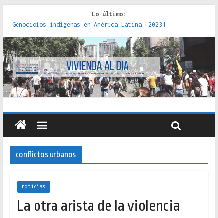
Lo último:
Genocidios indígenas en América Latina [2023]
Estudios sobre la espacialización de los Estados :
políticas, prácticas y representaciones [2022]
Donde el pedernal choca con el acero : hacia una teoría
crítica de las fronteras latinoamericanas [2020]
Criterios técnicos para una vivienda adecuada [2019]
Red de consultorios de la Caja del Seguro Obrero en
Santiago : un patrimonio emblemático [2014]
conflictos urbanos
noticias
La otra arista de la violencia