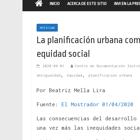
INICIO
ACERCA DE ESTE SITIO
INVI EN LA PR
noticias
La planificación urbana com
equidad social
2020-04-01
Centro de Documentación Insti
,
,
desigualdad
equidad
planificacion urbana
Por Beatriz Mella Lira
Fuente:
El Mostrador 01/04/2020
Las consecuencias del desarrollo 
una vez más las inequidades socia