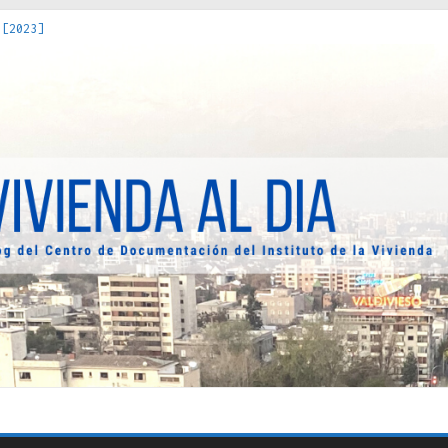
 [2023]
os Estados : políticas, prácticas y representaciones [2022]
 hacia una teoría crítica de las fronteras latinoamericanas [202
decuada [2019]
uro Obrero en Santiago : un patrimonio emblemático [2014]