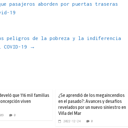
ue pasajeros aborden por puertas traseras
vid-19
os peligros de la pobreza y la indiferencia
el COVID-19
→
develó que 116 mil familias
¿Se aprendió de los megaincendios
Concepción viven
en el pasado?: Avances y desafíos
revelados por un nuevo siniestro en
Viña del Mar
09
0
2022-12-24
0