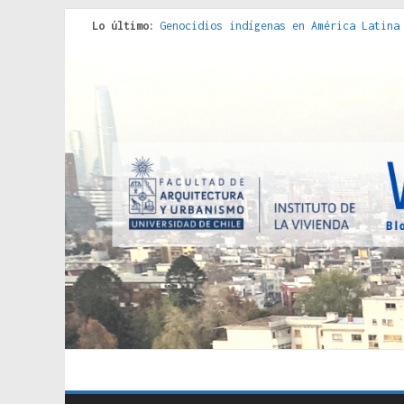
Lo último:
Genocidios indígenas en América Latina
Estudios sobre la espacialización de l
Donde el pedernal choca con el acero :
Criterios técnicos para una vivienda a
Red de consultorios de la Caja del Seg