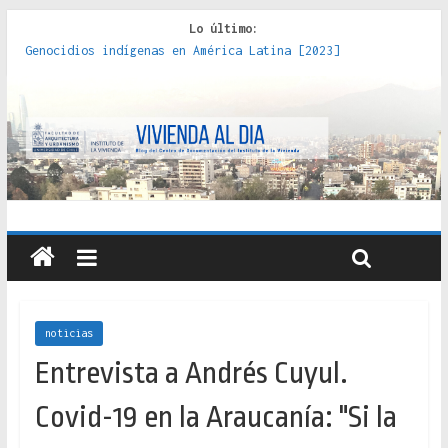
Lo último:
Genocidios indígenas en América Latina [2023]
Estudios sobre la espacialización de los Estados :
políticas, prácticas y representaciones [2022]
Donde el pedernal choca con el acero : hacia una teoría
crítica de las fronteras latinoamericanas [2020]
Criterios técnicos para una vivienda adecuada [2019]
Red de consultorios de la Caja del Seguro Obrero en
Santiago : un patrimonio emblemático [2014]
noticias
Entrevista a Andrés Cuyul.
Covid-19 en la Araucanía: "Si la