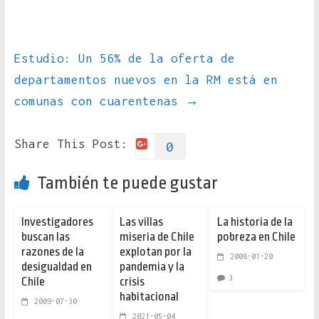
Estudio: Un 56% de la oferta de
departamentos nuevos en la RM está en
comunas con cuarentenas
→
Share This Post:
0
También te puede gustar
Investigadores
Las villas
La historia de la
buscan las
miseria de Chile
pobreza en Chile
razones de la
explotan por la
2008-01-20
desigualdad en
pandemia y la
3
Chile
crisis
habitacional
2009-07-30
2021-05-04