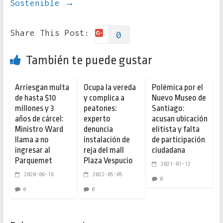
Sostenible
→
Share This Post:
0
También te puede gustar
Arriesgan multa
Ocupa la vereda
Polémica por el
de hasta $10
y complica a
Nuevo Museo de
millones y 3
peatones:
Santiago:
años de cárcel:
experto
acusan ubicación
Ministro Ward
denuncia
elitista y falta
llama a no
instalación de
de participación
ingresar al
reja del mall
ciudadana
Parquemet
Plaza Vespucio
2021-01-12
2020-06-18
2022-05-05
0
0
0