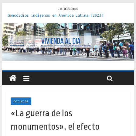
Lo último:
Red de consultorios de la Caja del Seguro Obrero en
Santiago : un patrimonio emblemático [2014]
Genocidios indígenas en América Latina [2023]
Estudios sobre la espacialización de los Estados :
políticas, prácticas y representaciones [2022]
Donde el pedernal choca con el acero : hacia una teoría
crítica de las fronteras latinoamericanas [2020]
Criterios técnicos para una vivienda adecuada [2019]
noticias
«La guerra de los
monumentos», el efecto