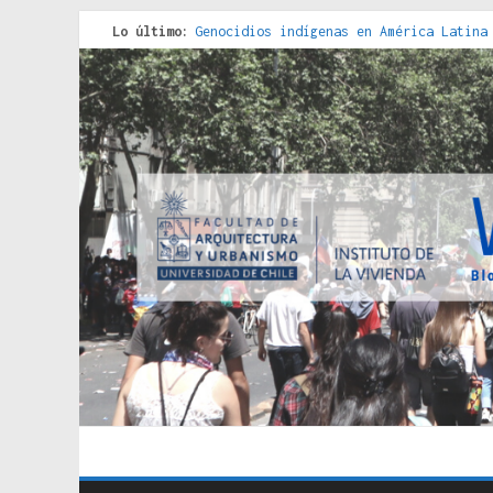
Lo último:
Genocidios indígenas en América Latina
Estudios sobre la espacialización de l
Donde el pedernal choca con el acero :
Criterios técnicos para una vivienda a
Red de consultorios de la Caja del Seg