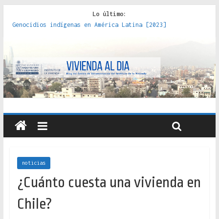
Lo último:
Genocidios indígenas en América Latina [2023]
Estudios sobre la espacialización de los Estados :
políticas, prácticas y representaciones [2022]
Donde el pedernal choca con el acero : hacia una teoría
crítica de las fronteras latinoamericanas [2020]
Criterios técnicos para una vivienda adecuada [2019]
Red de consultorios de la Caja del Seguro Obrero en
Santiago : un patrimonio emblemático [2014]
noticias
¿Cuánto cuesta una vivienda en
Chile?