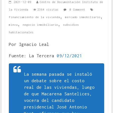
2021-12-09
Centro de Documentación Instituto de
la Vivienda
2364 visitas
0 Comment
,
,
financiamiento de la vivienda
mercado inmobiliario
,
,
minvu
negocio inmobiliario
subsidios
habitacionales
Por Ignacio Leal
Fuente: La Tercera
09/12/2021
La semana pasada se instaló
un debate sobre el costo
real de las viviendas, luego
de que Macarena Santelices,
vocera del candidato
presidencial José Antonio