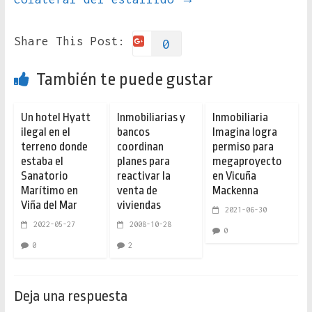
Share This Post:
0
También te puede gustar
Un hotel Hyatt
Inmobiliarias y
Inmobiliaria
ilegal en el
bancos
Imagina logra
terreno donde
coordinan
permiso para
estaba el
planes para
megaproyecto
Sanatorio
reactivar la
en Vicuña
Marítimo en
venta de
Mackenna
Viña del Mar
viviendas
2021-06-30
2022-05-27
2008-10-28
0
0
2
Deja una respuesta