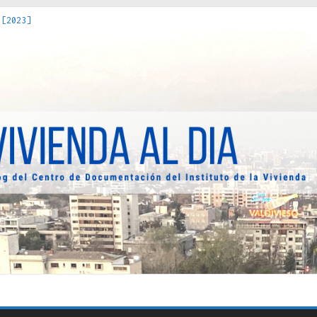
 [2023]
os Estados : políticas, prácticas y representaciones [2022]
 hacia una teoría crítica de las fronteras latinoamericanas [202
decuada [2019]
uro Obrero en Santiago : un patrimonio emblemático [2014]