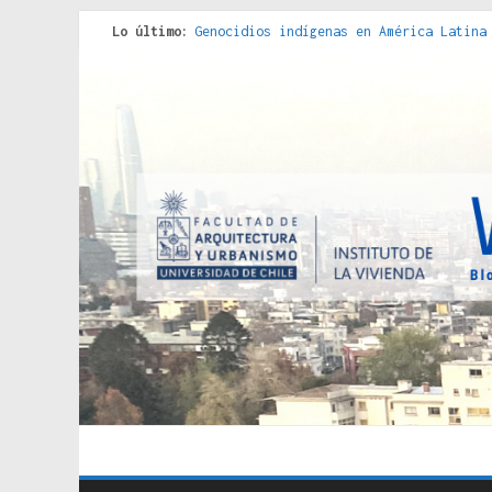
Lo último:
Genocidios indígenas en América Latina
Estudios sobre la espacialización de l
Donde el pedernal choca con el acero :
Criterios técnicos para una vivienda a
Red de consultorios de la Caja del Seg