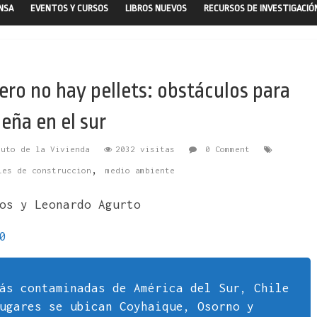
ENSA
EVENTOS Y CURSOS
LIBROS NUEVOS
RECURSOS DE INVESTIGACIÓ
ero no hay pellets: obstáculos para
eña en el sur
tuto de la Vivienda
2032 visitas
0 Comment
,
les de construccion
medio ambiente
os y Leonardo Agurto
0
ás contaminadas de América del Sur, Chile
ugares se ubican Coyhaique, Osorno y