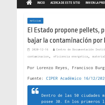
INICIO
ACERCA DE ESTE SITIO
INVI EN LA PR
noticias
El Estado propone pellets, p
bajar la contaminación por l
2020-12-16
Centro de Documentación Insti
,
,
contaminacion
eficiencia energetica
materia
Por Lorenzo Reyes, Francisco Burg
Fuente:
CIPER Académico 16/12/202
Dentro de las 50 ciudades m
posee 30. En los primeros l