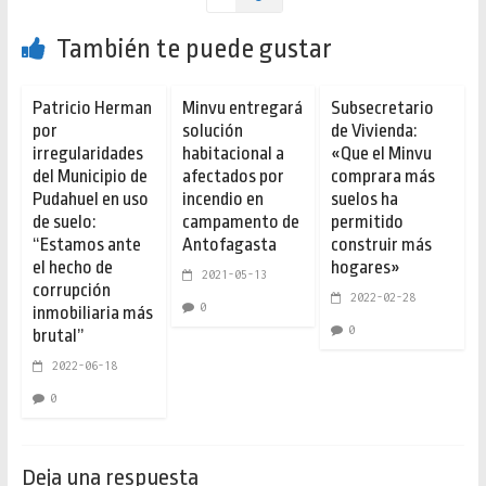
También te puede gustar
Patricio Herman
Minvu entregará
Subsecretario
por
solución
de Vivienda:
irregularidades
habitacional a
«Que el Minvu
del Municipio de
afectados por
comprara más
Pudahuel en uso
incendio en
suelos ha
de suelo:
campamento de
permitido
“Estamos ante
Antofagasta
construir más
el hecho de
hogares»
2021-05-13
corrupción
2022-02-28
0
inmobiliaria más
0
brutal”
2022-06-18
0
Deja una respuesta