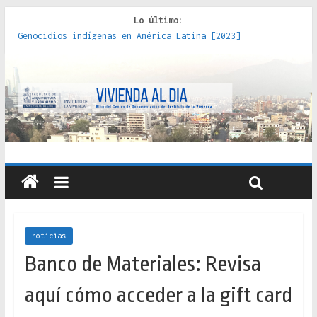
Lo último:
Genocidios indígenas en América Latina [2023]
Estudios sobre la espacialización de los Estados :
políticas, prácticas y representaciones [2022]
Donde el pedernal choca con el acero : hacia una teoría
crítica de las fronteras latinoamericanas [2020]
Criterios técnicos para una vivienda adecuada [2019]
Red de consultorios de la Caja del Seguro Obrero en
Santiago : un patrimonio emblemático [2014]
noticias
Banco de Materiales: Revisa
aquí cómo acceder a la gift card