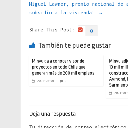
Miguel Lawner, premio nacional de 
subsidio a la vivienda”
→
Share This Post:
0
También te puede gustar
Minvu da a conocer visor de
Minvu adj
proyectos en todo Chile que
13 mil mi
generan más de 200 mil empleos
construcc
Aymond, 
2021-03-01
0
Sarmient
2021-01-
Deja una respuesta
Tu dirección de correo electrónico