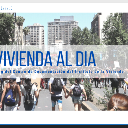
 [2023]
os Estados : políticas, prácticas y representaciones [2022]
 hacia una teoría crítica de las fronteras latinoamericanas [202
decuada [2019]
uro Obrero en Santiago : un patrimonio emblemático [2014]