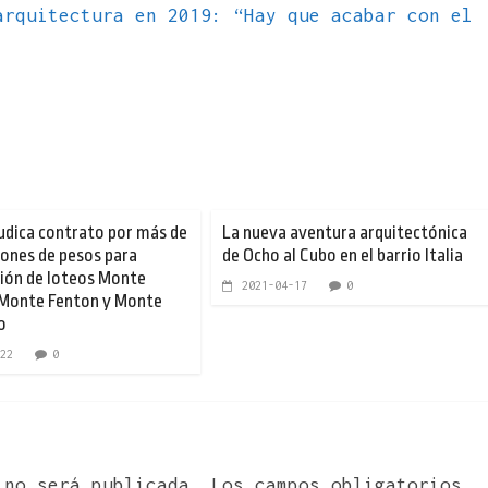
arquitectura en 2019: “Hay que acabar con el
udica contrato por más de
La nueva aventura arquitectónica
llones de pesos para
de Ocho al Cubo en el barrio Italia
ión de loteos Monte
2021-04-17
0
Monte Fenton y Monte
o
22
0
 no será publicada.
Los campos obligatorios