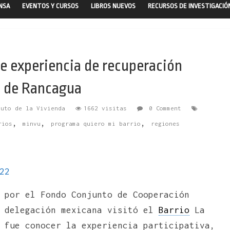
ENSA
EVENTOS Y CURSOS
LIBROS NUEVOS
RECURSOS DE INVESTIGACIÓ
 experiencia de recuperación
a de Rancagua
tuto de la Vivienda
1662 visitas
0 Comment
,
,
,
rios
minvu
programa quiero mi barrio
regiones
22
 por el Fondo Conjunto de Cooperación
a delegación mexicana visitó el
Barrio
La
 fue conocer la experiencia participativa,