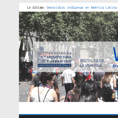
Lo último:
Genocidios indígenas en América Latina
Estudios sobre la espacialización de l
Donde el pedernal choca con el acero :
Criterios técnicos para una vivienda a
Red de consultorios de la Caja del Seg