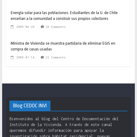
Energía solar para las poblaciones. Estudiantes de la U. de Chile
enseñan a la comunidad a construir sus propios colectores
2009-04-29
24 Comments
Ministra de Vivienda se muestra partidaria de eliminar EGIS en
compra de casas usadas
2009-07-14
22 Comments
Blog CEDOC INVI
Bienvenidos al blog del Centro de Documentación del
Instituto de la Vivienda. A través de este canal
queremos difundir información para apoyar la
investigación sobre hábitat residencial: nuevas