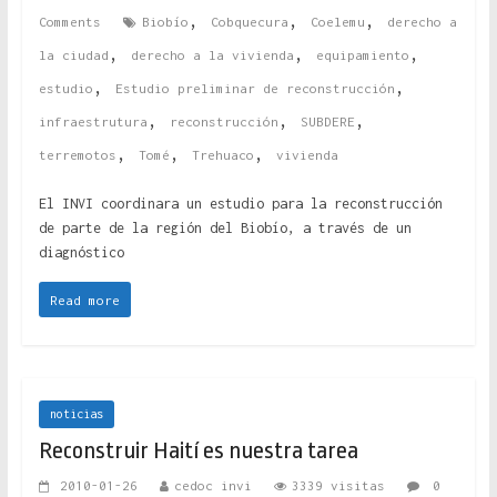
,
,
,
Comments
Biobío
Cobquecura
Coelemu
derecho a
,
,
,
la ciudad
derecho a la vivienda
equipamiento
,
,
estudio
Estudio preliminar de reconstrucción
,
,
,
infraestrutura
reconstrucción
SUBDERE
,
,
,
terremotos
Tomé
Trehuaco
vivienda
El INVI coordinara un estudio para la reconstrucción
de parte de la región del Biobío, a través de un
diagnóstico
Read more
noticias
Reconstruir Haití es nuestra tarea
2010-01-26
cedoc invi
3339 visitas
0