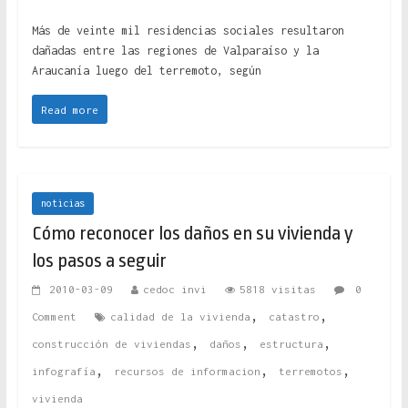
Más de veinte mil residencias sociales resultaron
dañadas entre las regiones de Valparaíso y la
Araucanía luego del terremoto, según
Read more
noticias
Cómo reconocer los daños en su vivienda y
los pasos a seguir
2010-03-09
cedoc invi
5818 visitas
0
,
,
Comment
calidad de la vivienda
catastro
,
,
,
construcción de viviendas
daños
estructura
,
,
,
infografía
recursos de informacion
terremotos
vivienda