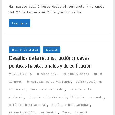
Han pasado casi 2 meses desde el terremoto y maremoto
del 27 de febrero en Chile y mucho se ha
Read more
invi en la prensa
noticias
Desafíos de la reconstrucción: nuevas
políticas habitacionales y de edificación
2010-03-15
cedoc invi
4486 visitas
0
,
Comment
calidad de la vivienda
construcción de
,
,
viviendas
derecho a la ciudad
derecho a la
,
,
,
,
vivienda
derecho a la vivienda
Dichato
maremoto
,
,
política habitacional
política habitacional
,
,
,
reconstrucción
terremotos
Tomé
tsunami