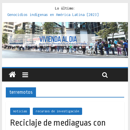
Lo último:
Genocidios indígenas en América Latina [2023]
Estudios sobre la espacialización de los Estados :
políticas, prácticas y representaciones [2022]
Donde el pedernal choca con el acero : hacia una teoría
crítica de las fronteras latinoamericanas [2020]
Criterios técnicos para una vivienda adecuada [2019]
Red de consultorios de la Caja del Seguro Obrero en
Santiago : un patrimonio emblemático [2014]
terremotos
noticias
recursos de investigación
Reciclaje de mediaguas con