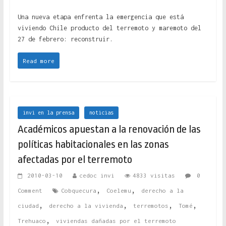
Una nueva etapa enfrenta la emergencia que está
viviendo Chile producto del terremoto y maremoto del
27 de febrero: reconstruir.
Read more
invi en la prensa
noticias
Académicos apuestan a la renovación de las
políticas habitacionales en las zonas
afectadas por el terremoto
2010-03-10
cedoc invi
4833 visitas
0
,
,
Comment
Cobquecura
Coelemu
derecho a la
,
,
,
,
ciudad
derecho a la vivienda
terremotos
Tomé
,
Trehuaco
viviendas dañadas por el terremoto