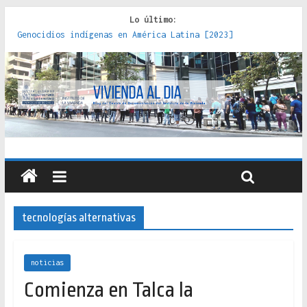
Lo último:
Genocidios indígenas en América Latina [2023]
Estudios sobre la espacialización de los Estados :
políticas, prácticas y representaciones [2022]
Donde el pedernal choca con el acero : hacia una teoría
crítica de las fronteras latinoamericanas [2020]
Criterios técnicos para una vivienda adecuada [2019]
Red de consultorios de la Caja del Seguro Obrero en
Santiago : un patrimonio emblemático [2014]
tecnologías alternativas
noticias
Comienza en Talca la