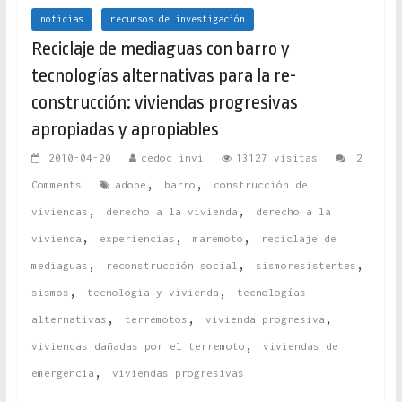
noticias
recursos de investigación
Reciclaje de mediaguas con barro y
tecnologías alternativas para la re-
construcción: viviendas progresivas
apropiadas y apropiables
2010-04-20
cedoc invi
13127 visitas
2
,
,
Comments
adobe
barro
construcción de
,
,
viviendas
derecho a la vivienda
derecho a la
,
,
,
vivienda
experiencias
maremoto
reciclaje de
,
,
,
mediaguas
reconstrucción social
sismoresistentes
,
,
sismos
tecnologia y vivienda
tecnologías
,
,
,
alternativas
terremotos
vivienda progresiva
,
viviendas dañadas por el terremoto
viviendas de
,
emergencia
viviendas progresivas