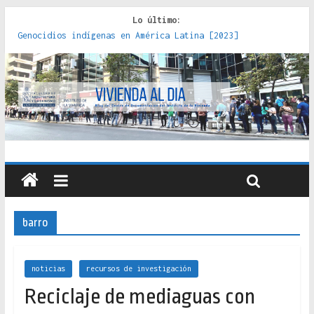
Lo último:
Genocidios indígenas en América Latina [2023]
Estudios sobre la espacialización de los Estados :
políticas, prácticas y representaciones [2022]
Donde el pedernal choca con el acero : hacia una teoría
crítica de las fronteras latinoamericanas [2020]
Criterios técnicos para una vivienda adecuada [2019]
Red de consultorios de la Caja del Seguro Obrero en
Santiago : un patrimonio emblemático [2014]
barro
noticias
recursos de investigación
Reciclaje de mediaguas con