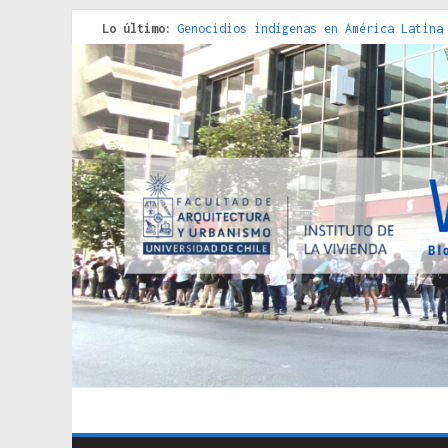
Lo último:
Genocidios indígenas en América Latina
Estudios sobre la espacialización de l
Donde el pedernal choca con el acero :
Criterios técnicos para una vivienda a
Red de consultorios de la Caja del Seg