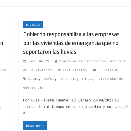
noticias
Gobierno responsabiliza a las empresas
en
por las viviendas de emergencia que no
soportaron las lluvias
2023-04-29
Centro de Documentación Instituto
tuto
de la Vivienda
1721 visitas
0 Comment
,
,
,
,
clima
daños
incendio
minvu
viviendas de
emergencia
Por Luis Rivera Fuente: El Dínamo 29/04/2023 El
frente de mal tiempo en la zona centro y sur afectó
3
a
Read more