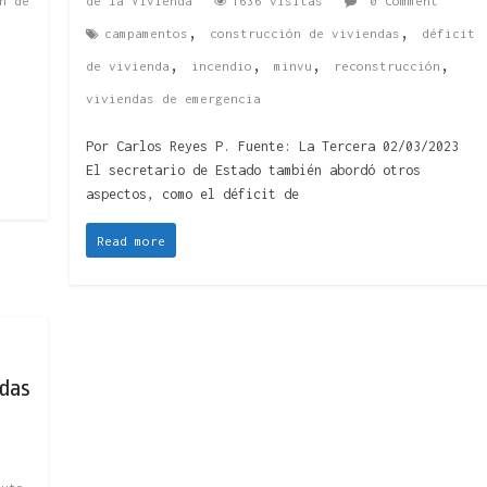
n de
de la Vivienda
1636 visitas
0 Comment
,
,
campamentos
construcción de viviendas
déficit
,
,
,
,
de vivienda
incendio
minvu
reconstrucción
viviendas de emergencia
Por Carlos Reyes P. Fuente: La Tercera 02/03/2023
El secretario de Estado también abordó otros
aspectos, como el déficit de
Read more
adas