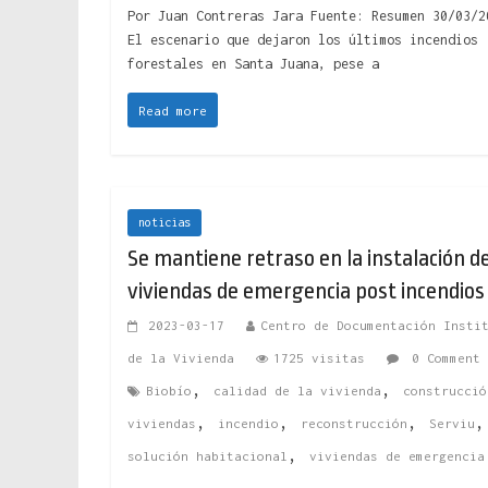
Por Juan Contreras Jara Fuente: Resumen 30/03/2
El escenario que dejaron los últimos incendios
forestales en Santa Juana, pese a
Read more
noticias
Se mantiene retraso en la instalación d
viviendas de emergencia post incendios
2023-03-17
Centro de Documentación Insti
de la Vivienda
1725 visitas
0 Comment
,
,
Biobío
calidad de la vivienda
construcció
,
,
,
,
viviendas
incendio
reconstrucción
Serviu
,
solución habitacional
viviendas de emergencia