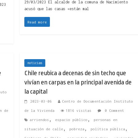
29/03/2023 El alcalde de la comuna de Nacimiento
023
acusó que las casas «están mal
Read more
noticias
e
Chile reubica a decenas de sin techo que
vivían en carpas en la principal avenida de
la capital
tuto
2023-03-06
Centro de Documentación Instituto
n de
de la Vivienda
1816 visitas
0 Comment
,
,
arriendos
espacio público
personas en
,
,
,
situación de calle
pobreza
política pública
,
,