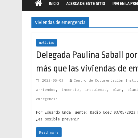
INICIO
ACERCA DE ESTE SITIO
INVI EN LA PR
viviendas de emergencia
noticias
Delegada Paulina Saball po
más que las viviendas de e
2023-05-03
Centro de Documentación Insti
,
,
,
,
arriendos
incendio
inequiedad
plan
plan
emergencia
Por Eduardo Unda Fuente: Radio UdeC 03/05/2023 
¿es posible prevenir
Read more