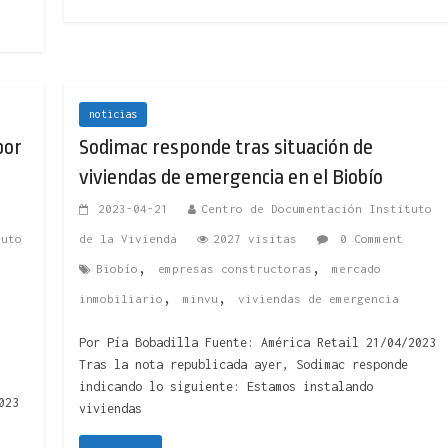
noticias
por
Sodimac responde tras situación de
viviendas de emergencia en el Biobío
2023-04-21
Centro de Documentación Instituto
tuto
de la Vivienda
2027 visitas
0 Comment
,
,
Biobío
empresas constructoras
mercado
,
,
,
inmobiliario
minvu
viviendas de emergencia
Por Pía Bobadilla Fuente: América Retail 21/04/2023
Tras la nota republicada ayer, Sodimac responde
indicando lo siguiente: Estamos instalando
023
viviendas