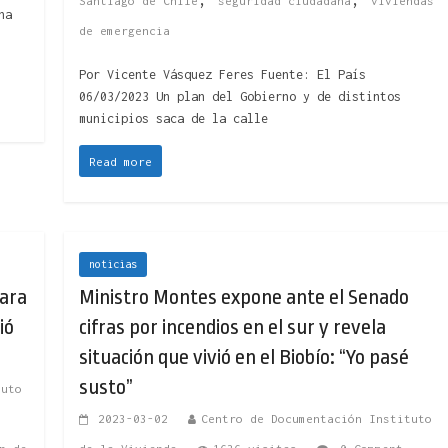
Santiago de Chile
seguridad ciudadana
viviendas
na
de emergencia
Por Vicente Vásquez Feres Fuente: El País
06/03/2023 Un plan del Gobierno y de distintos
municipios saca de la calle
Read more
noticias
para
Ministro Montes expone ante el Senado
ió
cifras por incendios en el sur y revela
situación que vivió en el Biobío: “Yo pasé
susto”
tuto
2023-03-02
Centro de Documentación Instituto