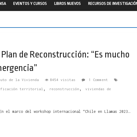
ENSA
EVENTOS Y CURSOS
LIBROS NUEVOS
RECURSOS DE INVESTIGACIÓ
r Plan de Reconstrucción: “Es mucho
mergencia”
tuto de la Vivienda
8454 visitas
1 Comment
,
,
ificación territorial
reconstrucción
viviendas de
En el marco del workshop internacional “Chile en Llamas 2023…