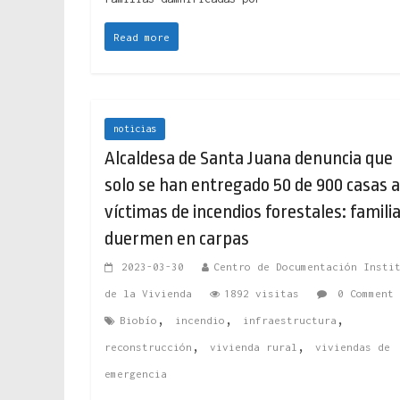
Read more
noticias
Alcaldesa de Santa Juana denuncia que
solo se han entregado 50 de 900 casas a
víctimas de incendios forestales: famili
duermen en carpas
2023-03-30
Centro de Documentación Insti
de la Vivienda
1892 visitas
0 Comment
,
,
,
Biobío
incendio
infraestructura
,
,
reconstrucción
vivienda rural
viviendas de
emergencia