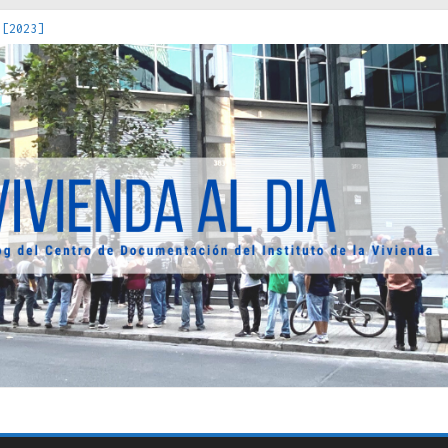
 [2023]
os Estados : políticas, prácticas y representaciones [2022]
 hacia una teoría crítica de las fronteras latinoamericanas [202
decuada [2019]
uro Obrero en Santiago : un patrimonio emblemático [2014]