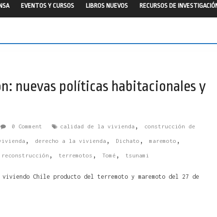
ENSA
EVENTOS Y CURSOS
LIBROS NUEVOS
RECURSOS DE INVESTIGACIÓ
n: nuevas políticas habitacionales y
,
0 Comment
calidad de la vivienda
construcción de
,
,
,
,
vivienda
derecho a la vivienda
Dichato
maremoto
,
,
,
,
reconstrucción
terremotos
Tomé
tsunami
 viviendo Chile producto del terremoto y maremoto del 27 de