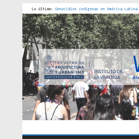
Lo último:
Genocidios indígenas en América Latina
Estudios sobre la espacialización de l
Donde el pedernal choca con el acero :
Criterios técnicos para una vivienda a
Red de consultorios de la Caja del Seg