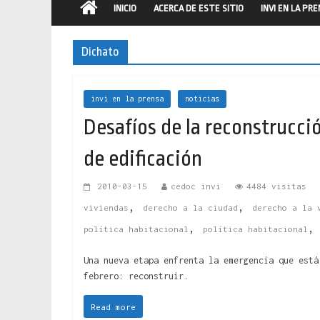
INICIO
ACERCA DE ESTE SITIO
INVI EN LA PR
Dichato
invi en la prensa
noticias
Desafíos de la reconstrucció
de edificación
2010-03-15
cedoc invi
4484 visitas
,
,
viviendas
derecho a la ciudad
derecho a la 
,
política habitacional
política habitacional
Una nueva etapa enfrenta la emergencia que está
febrero: reconstruir.
Read more