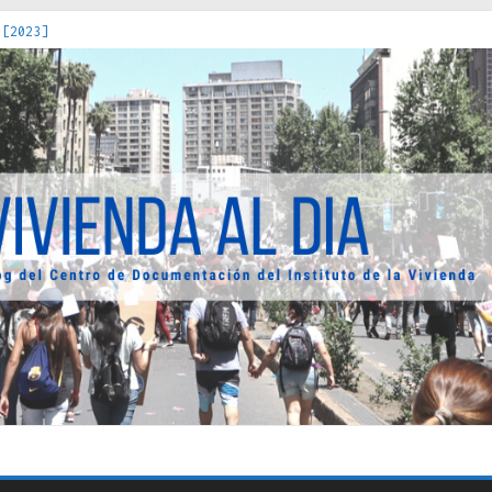
 [2023]
os Estados : políticas, prácticas y representaciones [2022]
 hacia una teoría crítica de las fronteras latinoamericanas [202
decuada [2019]
uro Obrero en Santiago : un patrimonio emblemático [2014]