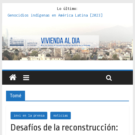
Lo último:
Genocidios indígenas en América Latina [2023]
Estudios sobre la espacialización de los Estados :
políticas, prácticas y representaciones [2022]
Donde el pedernal choca con el acero : hacia una teoría
crítica de las fronteras latinoamericanas [2020]
Criterios técnicos para una vivienda adecuada [2019]
Red de consultorios de la Caja del Seguro Obrero en
Santiago : un patrimonio emblemático [2014]
Tomé
invi en la prensa
noticias
Desafíos de la reconstrucción: