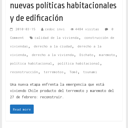
nuevas políticas habitacionales
y de edificación
2010-03-15
cedoc invi
4484 visitas
0
,
Comment
calidad de la vivienda
construcción de
,
,
viviendas
derecho a la ciudad
derecho a la
,
,
,
,
vivienda
derecho a la vivienda
Dichato
maremoto
,
,
política habitacional
política habitacional
,
,
,
reconstrucción
terremotos
Tomé
tsunami
Una nueva etapa enfrenta la emergencia que está
viviendo Chile producto del terremoto y maremoto del
27 de febrero: reconstruir.
Read more