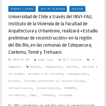
eventos y cursos
invi en la prensa
noticias
Universidad de Chile a través del INVI-FAU,
Instituto de la Vivienda de la Facultad de
Arquitectura y Urbanismo, realizará «Estudio
preliminar de reconstrucción» en la región
del Bio Bío, en las comunas de Cobquecura,
Coelemu, Tomé y Trehuaco
2010-03-05
cedoc invi
6513 visitas
4
,
,
,
Comments
Biobío
Cobquecura
Coelemu
derecho a
,
,
,
la ciudad
derecho a la vivienda
equipamiento
,
,
estudio
Estudio preliminar de reconstrucción
,
,
,
infraestrutura
reconstrucción
SUBDERE
,
,
,
terremotos
Tomé
Trehuaco
vivienda
El INVI coordinara un estudio para la reconstrucción