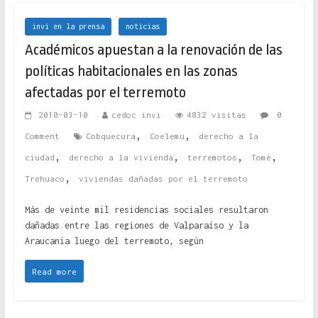
invi en la prensa
noticias
Académicos apuestan a la renovación de las
políticas habitacionales en las zonas
afectadas por el terremoto
2010-03-10
cedoc invi
4832 visitas
0
,
,
Comment
Cobquecura
Coelemu
derecho a la
,
,
,
,
ciudad
derecho a la vivienda
terremotos
Tomé
,
Trehuaco
viviendas dañadas por el terremoto
Más de veinte mil residencias sociales resultaron
dañadas entre las regiones de Valparaíso y la
Araucanía luego del terremoto, según
Read more