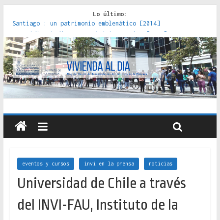
Lo último:
Red de consultorios de la Caja del Seguro Obrero en
Santiago : un patrimonio emblemático [2014]
Genocidios indígenas en América Latina [2023]
Estudios sobre la espacialización de los Estados :
políticas, prácticas y representaciones [2022]
Donde el pedernal choca con el acero : hacia una teoría
crítica de las fronteras latinoamericanas [2020]
Criterios técnicos para una vivienda adecuada [2019]
eventos y cursos
invi en la prensa
noticias
Universidad de Chile a través
del INVI-FAU, Instituto de la