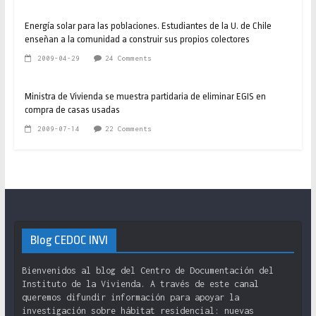
Energía solar para las poblaciones. Estudiantes de la U. de Chile
enseñan a la comunidad a construir sus propios colectores
2009-04-29
24 Comments
Ministra de Vivienda se muestra partidaria de eliminar EGIS en
compra de casas usadas
2009-07-14
22 Comments
Blog CEDOC INVI
Bienvenidos al blog del Centro de Documentación del
Instituto de la Vivienda. A través de este canal
queremos difundir información para apoyar la
investigación sobre hábitat residencial: nuevas