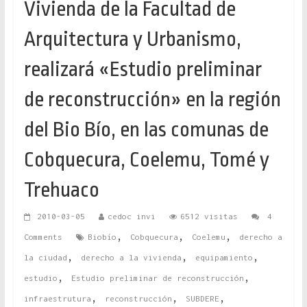
Vivienda de la Facultad de
Arquitectura y Urbanismo,
realizará «Estudio preliminar
de reconstrucción» en la región
del Bio Bío, en las comunas de
Cobquecura, Coelemu, Tomé y
Trehuaco
2010-03-05
cedoc invi
6512 visitas
4
,
,
,
Comments
Biobío
Cobquecura
Coelemu
derecho a
,
,
,
la ciudad
derecho a la vivienda
equipamiento
,
,
estudio
Estudio preliminar de reconstrucción
,
,
,
infraestrutura
reconstrucción
SUBDERE