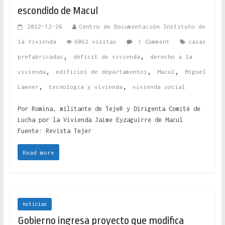
escondido de Macul
2022-12-26
Centro de Documentación Instituto de
la Vivienda
6062 visitas
1 Comment
casas
,
,
prefabricadas
déficit de vivienda
derecho a la
,
,
,
vivienda
edificios de departamentos
Macul
Miguel
,
,
Lawner
tecnologia y vivienda
vivienda social
Por Romina, militante de TejeR y Dirigenta Comité de
Lucha por la Vivienda Jaime Eyzaguirre de Macul
Fuente: Revista Tejer
Read more
noticias
Gobierno ingresa proyecto que modifica