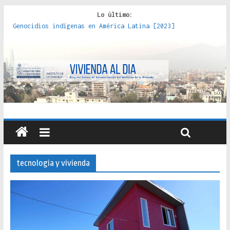
Lo último:
Genocidios indígenas en América Latina [2023]
Estudios sobre la espacialización de los Estados :
políticas, prácticas y representaciones [2022]
Donde el pedernal choca con el acero : hacia una teoría
crítica de las fronteras latinoamericanas [2020]
Criterios técnicos para una vivienda adecuada [2019]
Red de consultorios de la Caja del Seguro Obrero en
Santiago : un patrimonio emblemático [2014]
tecnologia y vivienda