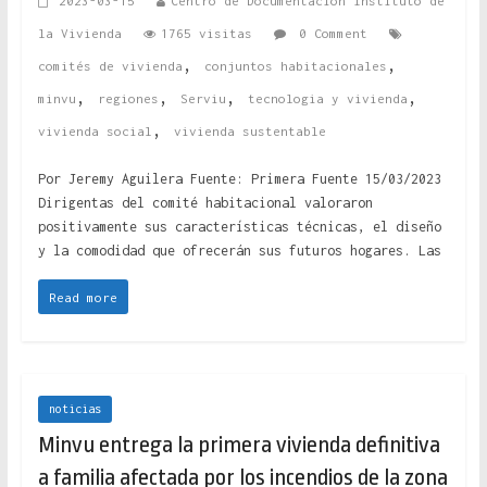
2023-03-15
Centro de Documentación Instituto de
la Vivienda
1765 visitas
0 Comment
,
,
comités de vivienda
conjuntos habitacionales
,
,
,
,
minvu
regiones
Serviu
tecnologia y vivienda
,
vivienda social
vivienda sustentable
Por Jeremy Aguilera Fuente: Primera Fuente 15/03/2023
Dirigentas del comité habitacional valoraron
positivamente sus características técnicas, el diseño
y la comodidad que ofrecerán sus futuros hogares. Las
Read more
noticias
Minvu entrega la primera vivienda definitiva
a familia afectada por los incendios de la zona