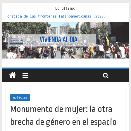
Lo último:
Donde el pedernal choca con el acero : hacia una teoría
crítica de las fronteras latinoamericanas [2020]
Criterios técnicos para una vivienda adecuada [2019]
Red de consultorios de la Caja del Seguro Obrero en
Santiago : un patrimonio emblemático [2014]
Genocidios indígenas en América Latina [2023]
Estudios sobre la espacialización de los Estados :
políticas, prácticas y representaciones [2022]
noticias
Monumento de mujer: la otra
brecha de género en el espacio