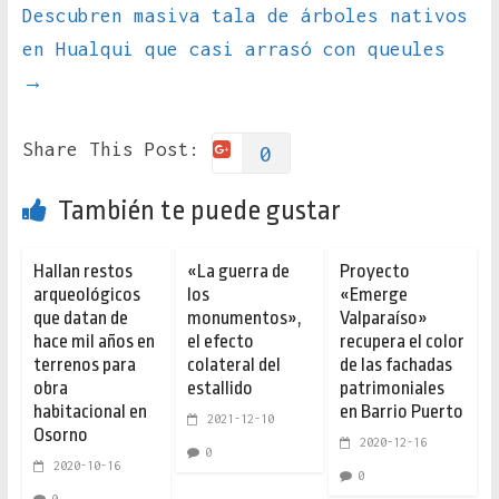
Descubren masiva tala de árboles nativos
en Hualqui que casi arrasó con queules
→
Share This Post:
0
También te puede gustar
Hallan restos
«La guerra de
Proyecto
arqueológicos
los
«Emerge
que datan de
monumentos»,
Valparaíso»
hace mil años en
el efecto
recupera el color
terrenos para
colateral del
de las fachadas
obra
estallido
patrimoniales
habitacional en
en Barrio Puerto
2021-12-10
Osorno
2020-12-16
0
2020-10-16
0