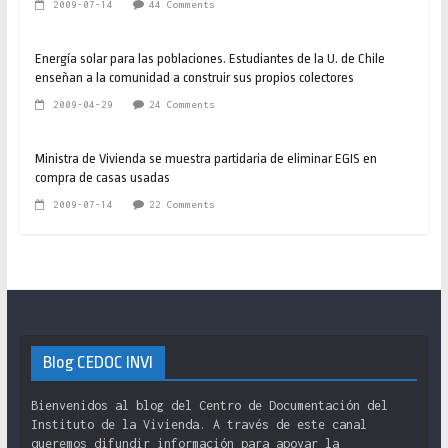
2009-07-14
44 Comments
Energía solar para las poblaciones. Estudiantes de la U. de Chile
enseñan a la comunidad a construir sus propios colectores
2009-04-29
24 Comments
Ministra de Vivienda se muestra partidaria de eliminar EGIS en
compra de casas usadas
2009-07-14
22 Comments
Blog CEDOC INVI
Bienvenidos al blog del Centro de Documentación del
Instituto de la Vivienda. A través de este canal
queremos difundir información para apoyar la