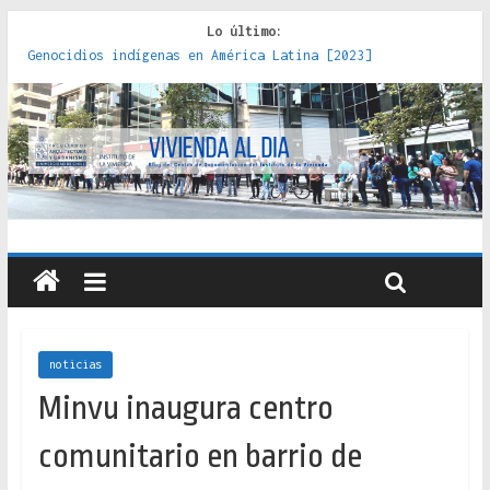
Lo último:
Genocidios indígenas en América Latina [2023]
Estudios sobre la espacialización de los Estados :
políticas, prácticas y representaciones [2022]
Donde el pedernal choca con el acero : hacia una teoría
crítica de las fronteras latinoamericanas [2020]
Criterios técnicos para una vivienda adecuada [2019]
Red de consultorios de la Caja del Seguro Obrero en
Santiago : un patrimonio emblemático [2014]
noticias
Minvu inaugura centro
comunitario en barrio de