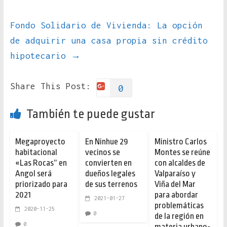
Fondo Solidario de Vivienda: La opción
de adquirir una casa propia sin crédito
hipotecario
→
Share This Post:
0
También te puede gustar
Megaproyecto
En Ninhue 29
Ministro Carlos
habitacional
vecinos se
Montes se reúne
«Las Rocas” en
convierten en
con alcaldes de
Angol será
dueños legales
Valparaíso y
priorizado para
de sus terrenos
Viña del Mar
2021
para abordar
2021-01-27
problemáticas
2020-11-25
0
de la región en
0
materia urbano-