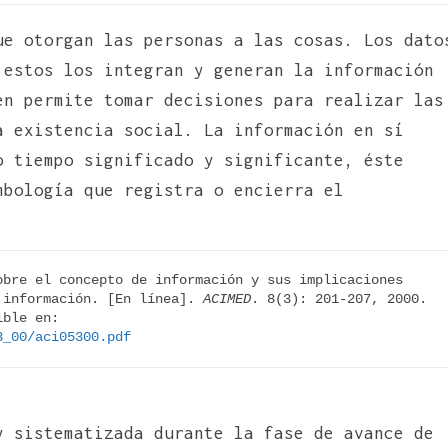
ue otorgan las personas a las cosas. Los dato
 estos los integran y generan la información
en permite tomar decisiones para realizar las
a existencia social. La información en sí
o tiempo significado y significante, éste
mbología que registra o encierra el
bre el concepto de información y sus implicaciones 
 información. [En línea]. 
ACIMED
. 8(3): 201-207, 2000. 
[Fecha de consulta: 5 mayo 2005]. Disponible en: 
3_00/aci05300.pdf 
y sistematizada durante la fase de avance de