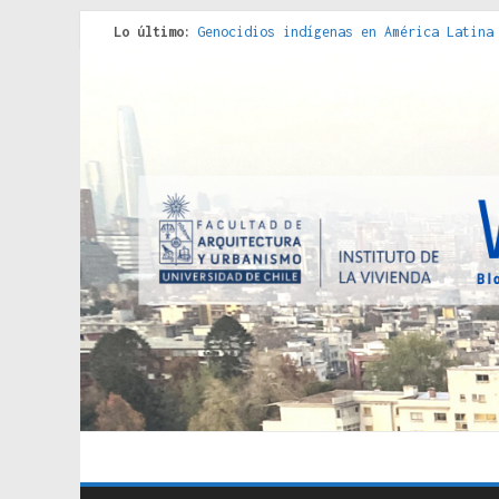
Lo último:
Genocidios indígenas en América Latina
Estudios sobre la espacialización de l
Donde el pedernal choca con el acero :
Criterios técnicos para una vivienda a
Red de consultorios de la Caja del Seg