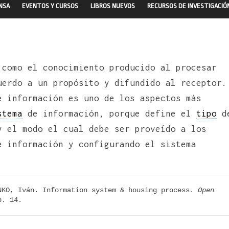
ENSA
EVENTOS Y CURSOS
LIBROS NUEVOS
RECURSOS DE INVESTIGACIÓ
 como el conocimiento producido al procesar
uerdo a un propósito y difundido al receptor.
e información es uno de los aspectos más
stema
de información, porque define el
tipo
d
y el modo el cual debe ser proveído a los
e información y configurando el sistema
NKO, Iván. Information system & housing process. 
Open 
p. 14.