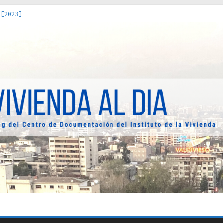
 [2023]
os Estados : políticas, prácticas y representaciones [2022]
 hacia una teoría crítica de las fronteras latinoamericanas [202
decuada [2019]
uro Obrero en Santiago : un patrimonio emblemático [2014]