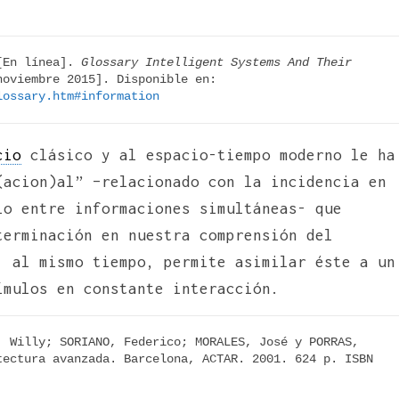
[En línea]. 
Glossary Intelligent Systems And Their 
. 2013.  [Fecha de consulta: 3 noviembre 2015]. Disponible en: 
lossary.htm#information
cio
clásico y al espacio-tiempo moderno le ha
(acion)al” –relacionado con la incidencia en
io entre informaciones simultáneas- que
terminación en nuestra comprensión del
, al mismo tiempo, permite asimilar éste a un
ímulos en constante interacción.
 Willy; SORIANO, Federico; MORALES, José y PORRAS, 
ectura avanzada. Barcelona, ACTAR. 2001. 624 p. ISBN 