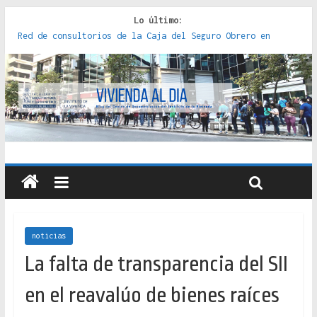
Lo último:
Red de consultorios de la Caja del Seguro Obrero en
Santiago : un patrimonio emblemático [2014]
Genocidios indígenas en América Latina [2023]
Estudios sobre la espacialización de los Estados :
políticas, prácticas y representaciones [2022]
Donde el pedernal choca con el acero : hacia una teoría
crítica de las fronteras latinoamericanas [2020]
Criterios técnicos para una vivienda adecuada [2019]
noticias
La falta de transparencia del SII
en el reavalúo de bienes raíces