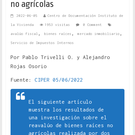
no agrícolas
2022-06-05
Centro de Documentación Instituto de
la Vivienda
1953 visitas
0 Comment
,
,
,
avalúo fiscal
bienes raíces
mercado inmobiliario
Servicio de Impuestos Internos
Por Pablo Trivelli O. y Alejandro
Rojas Osorio
Fuente:
CIPER 05/06/2022
El siguiente artículo
muestra los resultados de
una investigación sobre el
reavalúo de bienes raíces no
agrícolas realizada por dos