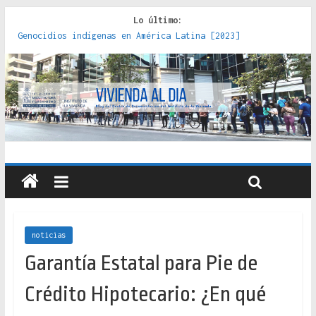
Lo último:
Genocidios indígenas en América Latina [2023]
Estudios sobre la espacialización de los Estados :
políticas, prácticas y representaciones [2022]
Donde el pedernal choca con el acero : hacia una teoría
crítica de las fronteras latinoamericanas [2020]
Criterios técnicos para una vivienda adecuada [2019]
Red de consultorios de la Caja del Seguro Obrero en
Santiago : un patrimonio emblemático [2014]
noticias
Garantía Estatal para Pie de
Crédito Hipotecario: ¿En qué