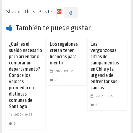
Share This Post:
0
También te puede gustar
¿Cuál es el
Los regalones
Las
sueldo necesario
creían tener
vergonzosas
para arrendar o
licencias para
cifras de
comprar un
mentir
campamentos
departamento?
en Chile y la
2022-09-28
Conoce los
urgencia de
0
valores
enfrentar sus
promedio en
causas
distintas
2022-10-27
comunas de
0
Santiago
2020-10-06
0