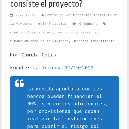
consiste el proyecto?
2022-10-11
Centro de Documentación Instituto de
la Vivienda
1945 visitas
0 Comment
,
,
creditos hipotecarios
déficit de vivienda
,
financiamiento de la vivienda
mercado inmobiliario
Por Camila Celis
Fuente:
La Tribuna 11/10/2022
La medida apunta a que los
bancos puedan financiar el
90%, sin costos adicionales,
por provisiones que deban
realizar las instituciones
para cubrir el riesgo del