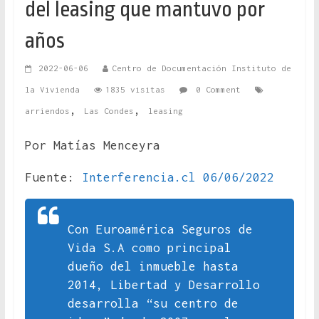
del leasing que mantuvo por
años
2022-06-06
Centro de Documentación Instituto de
la Vivienda
1835 visitas
0 Comment
,
,
arriendos
Las Condes
leasing
Por Matías Menceyra
Fuente:
Interferencia.cl 06/06/2022
Con Euroamérica Seguros de
Vida S.A como principal
dueño del inmueble hasta
2014, Libertad y Desarrollo
desarrolla “su centro de