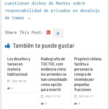
cuestionan dichos de Montes sobre
responsabilidad de privados en desalojo
de tomas
→
Share This Post:
0
También te puede gustar
Los desafíos y
Radiografía de
Proptech chilena
tareas en
TOCTOC.com
facilita a
materia
evidencia cómo
personas la
habitacional
los arriendos se
compra de
han consolidado
vivienda por
2022-06-04
como opción
pequeñas
0
para invertir
fracciones
2020-12-29
2023-02-17
0
0