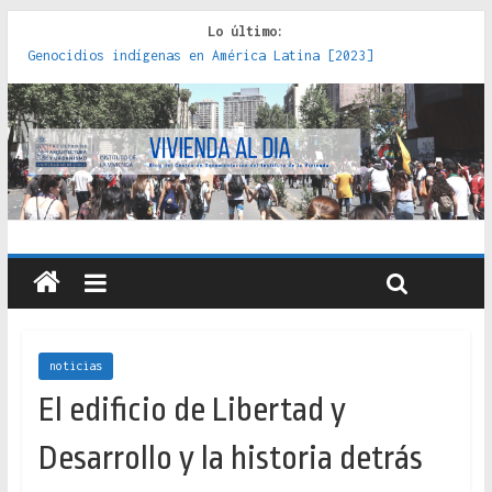
Lo último:
Genocidios indígenas en América Latina [2023]
Estudios sobre la espacialización de los Estados :
políticas, prácticas y representaciones [2022]
Donde el pedernal choca con el acero : hacia una teoría
crítica de las fronteras latinoamericanas [2020]
Criterios técnicos para una vivienda adecuada [2019]
Red de consultorios de la Caja del Seguro Obrero en
Santiago : un patrimonio emblemático [2014]
noticias
El edificio de Libertad y
Desarrollo y la historia detrás