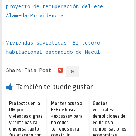
proyecto de recuperación del eje
Alameda-Providencia
Viviendas soviéticas: El tesoro
habitacional escondido de Macul
→
Share This Post:
0
También te puede gustar
Protestas en la
Montes acusa a
Guetos
RM por
EFE de buscar
verticales:
viviendas dignas
«excusas» para
demoliciones de
y renta básica
no ceder
edificios o
universal: auto
terrenos para
compensaciones
fue atacado con
construir
económicas