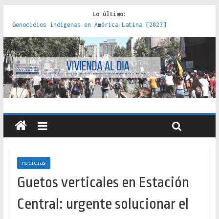
Lo último:
Genocidios indígenas en América Latina [2023]
Estudios sobre la espacialización de los Estados :
políticas, prácticas y representaciones [2022]
Donde el pedernal choca con el acero : hacia una teoría
crítica de las fronteras latinoamericanas [2020]
Criterios técnicos para una vivienda adecuada [2019]
Red de consultorios de la Caja del Seguro Obrero en
Santiago : un patrimonio emblemático [2014]
noticias
Guetos verticales en Estación
Central: urgente solucionar el