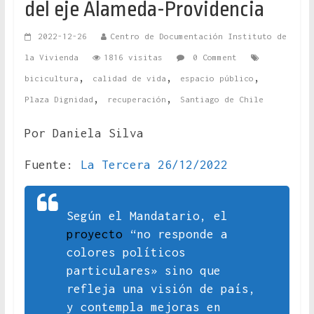
del eje Alameda-Providencia
2022-12-26
Centro de Documentación Instituto de
la Vivienda
1816 visitas
0 Comment
,
,
,
bicicultura
calidad de vida
espacio público
,
,
Plaza Dignidad
recuperación
Santiago de Chile
Por Daniela Silva
Fuente:
La Tercera 26/12/2022
Según el Mandatario, el
proyecto
“no responde a
colores políticos
particulares» sino que
refleja una visión de país,
y contempla mejoras en