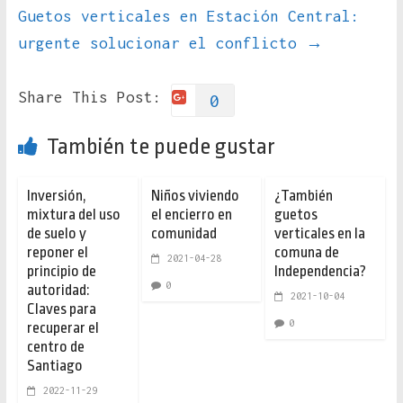
Guetos verticales en Estación Central:
urgente solucionar el conflicto
→
Share This Post:
0
También te puede gustar
Inversión,
Niños viviendo
¿También
mixtura del uso
el encierro en
guetos
de suelo y
comunidad
verticales en la
reponer el
comuna de
2021-04-28
principio de
Independencia?
0
autoridad:
2021-10-04
Claves para
0
recuperar el
centro de
Santiago
2022-11-29