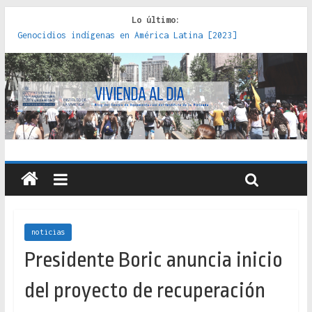
Lo último:
Genocidios indígenas en América Latina [2023]
Estudios sobre la espacialización de los Estados :
políticas, prácticas y representaciones [2022]
Donde el pedernal choca con el acero : hacia una teoría
crítica de las fronteras latinoamericanas [2020]
Criterios técnicos para una vivienda adecuada [2019]
Red de consultorios de la Caja del Seguro Obrero en
Santiago : un patrimonio emblemático [2014]
noticias
Presidente Boric anuncia inicio
del proyecto de recuperación