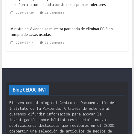
enseñan a la comunidad a construir sus propios colectores
2009-04-29
24 Comments
Ministra de Vivienda se muestra partidaria de eliminar EGIS en
compra de casas usadas
2009-07-14
22 Comments
Blog CEDOC INVI
Bienvenidos al blog del Centro de Documentación del
Instituto de la Vivienda. A través de este canal
queremos difundir información para apoyar la
investigación sobre hábitat residencial: nuevas
publicaciones destacadas que recibamos en el CEDOC,
compartir una selección de artículos de medios de