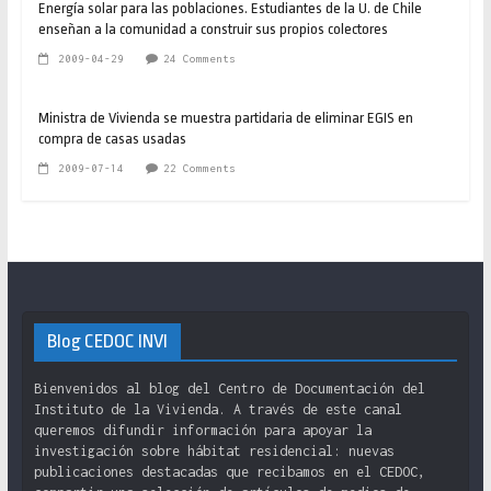
Energía solar para las poblaciones. Estudiantes de la U. de Chile
enseñan a la comunidad a construir sus propios colectores
2009-04-29
24 Comments
Ministra de Vivienda se muestra partidaria de eliminar EGIS en
compra de casas usadas
2009-07-14
22 Comments
Blog CEDOC INVI
Bienvenidos al blog del Centro de Documentación del
Instituto de la Vivienda. A través de este canal
queremos difundir información para apoyar la
investigación sobre hábitat residencial: nuevas
publicaciones destacadas que recibamos en el CEDOC,