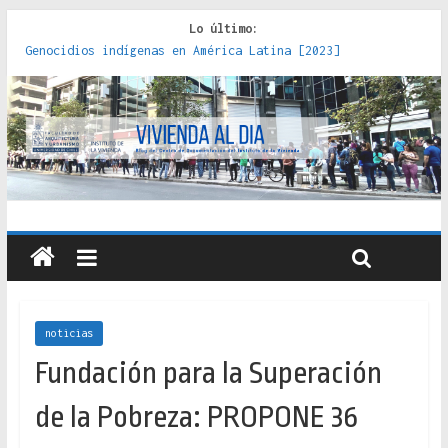
Lo último:
Genocidios indígenas en América Latina [2023]
Estudios sobre la espacialización de los Estados :
políticas, prácticas y representaciones [2022]
Donde el pedernal choca con el acero : hacia una teoría
crítica de las fronteras latinoamericanas [2020]
Criterios técnicos para una vivienda adecuada [2019]
Red de consultorios de la Caja del Seguro Obrero en
Santiago : un patrimonio emblemático [2014]
noticias
Fundación para la Superación
de la Pobreza: PROPONE 36