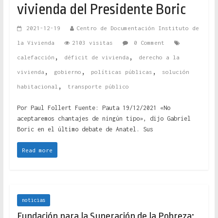
vivienda del Presidente Boric
2021-12-19
Centro de Documentación Instituto de
la Vivienda
2103 visitas
0 Comment
,
,
calefacción
déficit de vivienda
derecho a la
,
,
,
vivienda
gobierno
políticas públicas
solución
,
habitacional
transporte público
Por Paul Follert Fuente: Pauta 19/12/2021 «No
aceptaremos chantajes de ningún tipo», dijo Gabriel
Boric en el último debate de Anatel. Sus
Read more
noticias
Fundación para la Superación de la Pobreza: