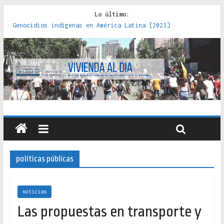
Lo último:
Genocidios indígenas en América Latina [2023]
Estudios sobre la espacialización de los Estados :
políticas, prácticas y representaciones [2022]
Donde el pedernal choca con el acero : hacia una teoría
crítica de las fronteras latinoamericanas [2020]
Criterios técnicos para una vivienda adecuada [2019]
Red de consultorios de la Caja del Seguro Obrero en
Santiago : un patrimonio emblemático [2014]
políticas públicas
noticias
Las propuestas en transporte y