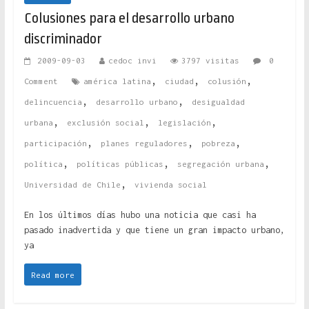
Colusiones para el desarrollo urbano
discriminador
2009-09-03
cedoc invi
3797 visitas
0
,
,
,
Comment
américa latina
ciudad
colusión
,
,
delincuencia
desarrollo urbano
desigualdad
,
,
,
urbana
exclusión social
legislación
,
,
,
participación
planes reguladores
pobreza
,
,
,
política
políticas públicas
segregación urbana
,
Universidad de Chile
vivienda social
En los últimos días hubo una noticia que casi ha
pasado inadvertida y que tiene un gran impacto urbano,
ya
Read more