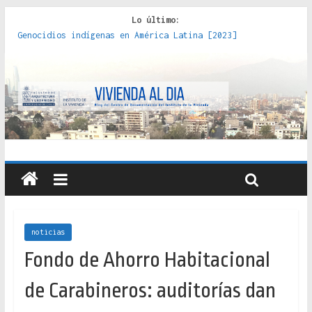
Lo último:
Genocidios indígenas en América Latina [2023]
Estudios sobre la espacialización de los Estados :
políticas, prácticas y representaciones [2022]
Donde el pedernal choca con el acero : hacia una teoría
crítica de las fronteras latinoamericanas [2020]
Criterios técnicos para una vivienda adecuada [2019]
Red de consultorios de la Caja del Seguro Obrero en
Santiago : un patrimonio emblemático [2014]
noticias
Fondo de Ahorro Habitacional
de Carabineros: auditorías dan