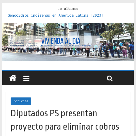
Lo último:
Genocidios indígenas en América Latina [2023]
Estudios sobre la espacialización de los Estados :
políticas, prácticas y representaciones [2022]
Donde el pedernal choca con el acero : hacia una teoría
crítica de las fronteras latinoamericanas [2020]
Criterios técnicos para una vivienda adecuada [2019]
Red de consultorios de la Caja del Seguro Obrero en
Santiago : un patrimonio emblemático [2014]
noticias
Diputados PS presentan
proyecto para eliminar cobros