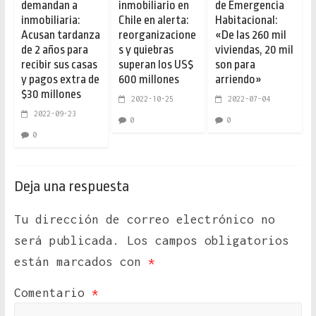
demandan a
inmobiliario en
de Emergencia
inmobiliaria:
Chile en alerta:
Habitacional:
Acusan tardanza
reorganizacione
«De las 260 mil
de 2 años para
s y quiebras
viviendas, 20 mil
recibir sus casas
superan los US$
son para
y pagos extra de
600 millones
arriendo»
$30 millones
2022-10-25
2022-07-04
2022-09-23
0
0
0
Deja una respuesta
Tu dirección de correo electrónico no
será publicada.
Los campos obligatorios
están marcados con
*
Comentario
*