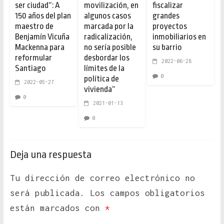
ser ciudad”: A
movilización, en
fiscalizar
150 años del plan
algunos casos
grandes
maestro de
marcada por la
proyectos
Benjamín Vicuña
radicalización,
inmobiliarios en
Mackenna para
no sería posible
su barrio
reformular
desbordar los
2022-06-28
Santiago
límites de la
0
política de
2022-05-27
vivienda”
0
2021-01-13
0
Deja una respuesta
Tu dirección de correo electrónico no
será publicada.
Los campos obligatorios
están marcados con
*