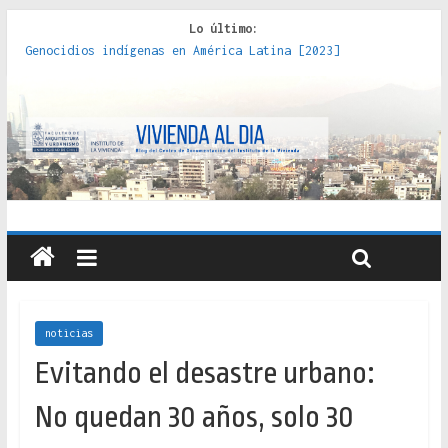
Lo último:
Genocidios indígenas en América Latina [2023]
Estudios sobre la espacialización de los Estados :
políticas, prácticas y representaciones [2022]
Donde el pedernal choca con el acero : hacia una teoría
crítica de las fronteras latinoamericanas [2020]
Criterios técnicos para una vivienda adecuada [2019]
Red de consultorios de la Caja del Seguro Obrero en
Santiago : un patrimonio emblemático [2014]
noticias
Evitando el desastre urbano:
No quedan 30 años, solo 30