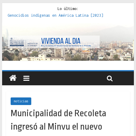
Lo último:
Genocidios indígenas en América Latina [2023]
Estudios sobre la espacialización de los Estados :
políticas, prácticas y representaciones [2022]
Donde el pedernal choca con el acero : hacia una teoría
crítica de las fronteras latinoamericanas [2020]
Criterios técnicos para una vivienda adecuada [2019]
Red de consultorios de la Caja del Seguro Obrero en
Santiago : un patrimonio emblemático [2014]
noticias
Municipalidad de Recoleta
ingresó al Minvu el nuevo