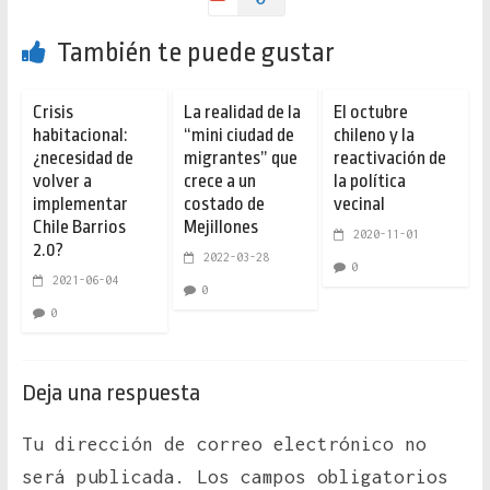
También te puede gustar
Crisis
La realidad de la
El octubre
habitacional:
“mini ciudad de
chileno y la
¿necesidad de
migrantes” que
reactivación de
volver a
crece a un
la política
implementar
costado de
vecinal
Chile Barrios
Mejillones
2020-11-01
2.0?
2022-03-28
0
2021-06-04
0
0
Deja una respuesta
Tu dirección de correo electrónico no
será publicada.
Los campos obligatorios