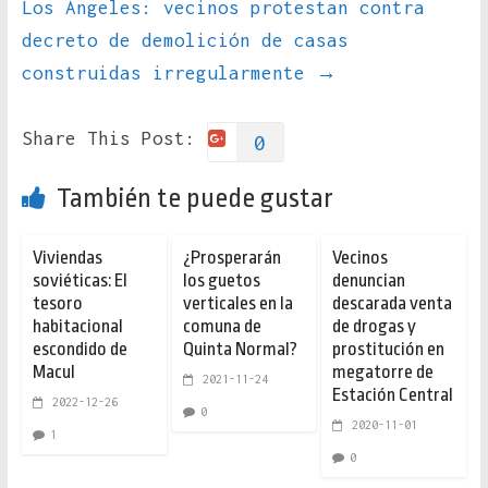
Los Ángeles: vecinos protestan contra
decreto de demolición de casas
construidas irregularmente
→
Share This Post:
0
También te puede gustar
Viviendas
¿Prosperarán
Vecinos
soviéticas: El
los guetos
denuncian
tesoro
verticales en la
descarada venta
habitacional
comuna de
de drogas y
escondido de
Quinta Normal?
prostitución en
Macul
megatorre de
2021-11-24
Estación Central
2022-12-26
0
2020-11-01
1
0