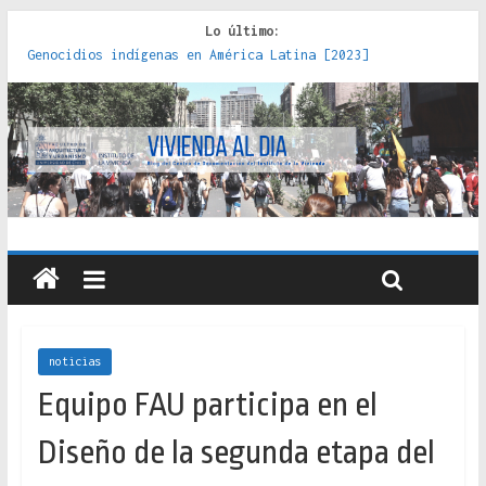
Lo último:
Genocidios indígenas en América Latina [2023]
Estudios sobre la espacialización de los Estados :
políticas, prácticas y representaciones [2022]
Donde el pedernal choca con el acero : hacia una teoría
crítica de las fronteras latinoamericanas [2020]
Criterios técnicos para una vivienda adecuada [2019]
Red de consultorios de la Caja del Seguro Obrero en
Santiago : un patrimonio emblemático [2014]
noticias
Equipo FAU participa en el
Diseño de la segunda etapa del