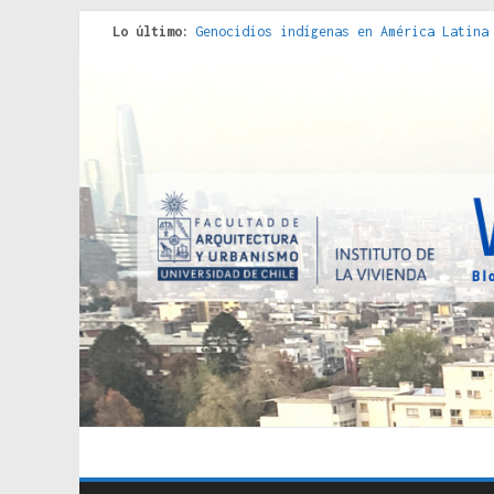
Lo último:
Genocidios indígenas en América Latina
Estudios sobre la espacialización de l
Donde el pedernal choca con el acero :
Criterios técnicos para una vivienda a
Red de consultorios de la Caja del Seg