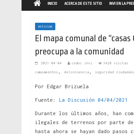
INICIO
ACERCA DE ESTE SITIO
INVI EN LA PR
noticias
El mapa comunal de “casas 
preocupa a la comunidad
2021-04-04
cedoc invi
3428 visitas
,
,
campamentos
delincuencia
seguridad ciudadan
Por Edgar Brizuela
Fuente:
La Discusión 04/04/2021
Durante los ùltimos años, han co
ilegales de terrenos por parte de
hasta ahora se hayan dado pasos c