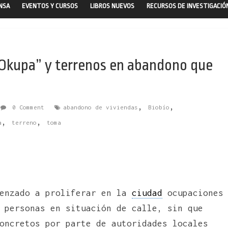
ENSA
EVENTOS Y CURSOS
LIBROS NUEVOS
RECURSOS DE INVESTIGACIÓ
Okupa” y terrenos en abandono que
,
,
0 Comment
abandono de viviendas
Biobío
,
,
a
terreno
toma
menzado a proliferar en la
ciudad
ocupaciones
 personas en situación de calle, sin que
oncretos por parte de autoridades locales