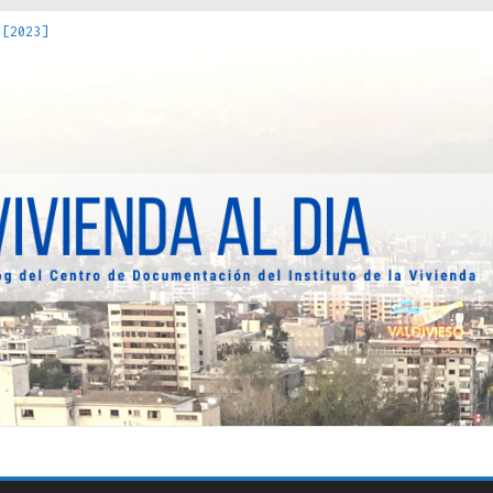
 [2023]
os Estados : políticas, prácticas y representaciones [2022]
 hacia una teoría crítica de las fronteras latinoamericanas [202
decuada [2019]
uro Obrero en Santiago : un patrimonio emblemático [2014]