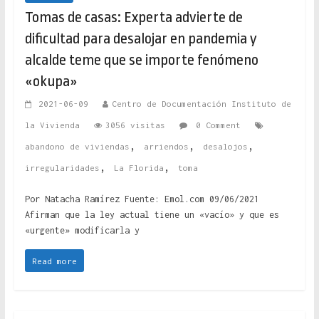
Tomas de casas: Experta advierte de
dificultad para desalojar en pandemia y
alcalde teme que se importe fenómeno
«okupa»
2021-06-09
Centro de Documentación Instituto de
la Vivienda
3056 visitas
0 Comment
,
,
,
abandono de viviendas
arriendos
desalojos
,
,
irregularidades
La Florida
toma
Por Natacha Ramírez Fuente: Emol.com 09/06/2021
Afirman que la ley actual tiene un «vacío» y que es
«urgente» modificarla y
Read more