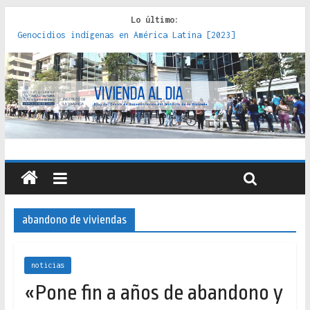
Lo último:
Genocidios indígenas en América Latina [2023]
Estudios sobre la espacialización de los Estados :
políticas, prácticas y representaciones [2022]
Donde el pedernal choca con el acero : hacia una teoría
crítica de las fronteras latinoamericanas [2020]
Criterios técnicos para una vivienda adecuada [2019]
Red de consultorios de la Caja del Seguro Obrero en
Santiago : un patrimonio emblemático [2014]
abandono de viviendas
noticias
«Pone fin a años de abandono y