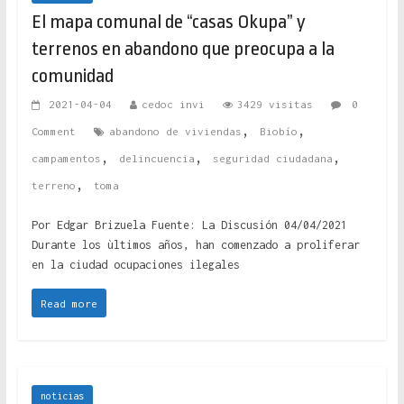
El mapa comunal de “casas Okupa” y
terrenos en abandono que preocupa a la
comunidad
2021-04-04
cedoc invi
3429 visitas
0
,
,
Comment
abandono de viviendas
Biobío
,
,
,
campamentos
delincuencia
seguridad ciudadana
,
terreno
toma
Por Edgar Brizuela Fuente: La Discusión 04/04/2021
Durante los ùltimos años, han comenzado a proliferar
en la ciudad ocupaciones ilegales
Read more
noticias