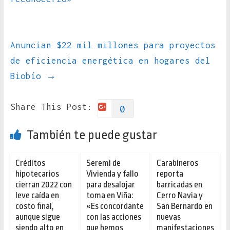
Anuncian $22 mil millones para proyectos
de eficiencia energética en hogares del
Biobío
→
Share This Post:
0
También te puede gustar
Créditos
Seremi de
Carabineros
hipotecarios
Vivienda y fallo
reporta
cierran 2022 con
para desalojar
barricadas en
leve caída en
toma en Viña:
Cerro Navia y
costo final,
«Es concordante
San Bernardo en
aunque sigue
con las acciones
nuevas
siendo alto en
que hemos
manifestaciones