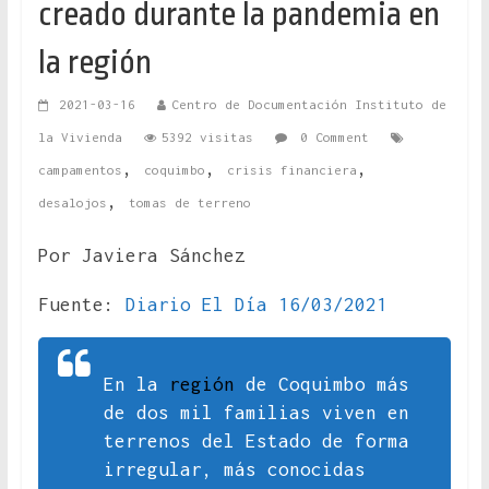
creado durante la pandemia en
la región
2021-03-16
Centro de Documentación Instituto de
la Vivienda
5392 visitas
0 Comment
,
,
,
campamentos
coquimbo
crisis financiera
,
desalojos
tomas de terreno
Por Javiera Sánchez
Fuente:
Diario El Día 16/03/2021
En la
región
de Coquimbo más
de dos mil familias viven en
terrenos del Estado de forma
irregular, más conocidas