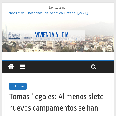
Lo último:
Genocidios indígenas en América Latina [2023]
Estudios sobre la espacialización de los Estados :
políticas, prácticas y representaciones [2022]
Donde el pedernal choca con el acero : hacia una teoría
crítica de las fronteras latinoamericanas [2020]
Criterios técnicos para una vivienda adecuada [2019]
Red de consultorios de la Caja del Seguro Obrero en
Santiago : un patrimonio emblemático [2014]
noticias
Tomas ilegales: Al menos siete
nuevos campamentos se han