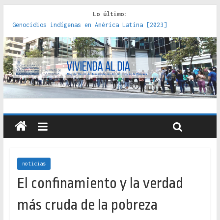
Lo último:
Genocidios indígenas en América Latina [2023]
Estudios sobre la espacialización de los Estados :
políticas, prácticas y representaciones [2022]
Donde el pedernal choca con el acero : hacia una teoría
crítica de las fronteras latinoamericanas [2020]
Criterios técnicos para una vivienda adecuada [2019]
Red de consultorios de la Caja del Seguro Obrero en
Santiago : un patrimonio emblemático [2014]
noticias
El confinamiento y la verdad
más cruda de la pobreza