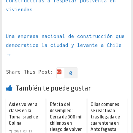
constructoras a respetar postventa en
viviendas
Una empresa nacional de construcción que
democratice la ciudad y levante a Chile
→
Share This Post:
0
También te puede gustar
Así es volver a
Efecto del
Ollas comunes
clases en la
desempleo:
se reactivan
Toma Israel de
Cerca de 300 mil
tras llegada de
Colina
chilenos en
cuarentena en
riesgo de volver
Antofagasta
2021-03-13