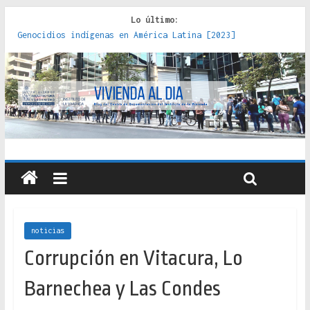
Lo último:
Genocidios indígenas en América Latina [2023]
Estudios sobre la espacialización de los Estados :
políticas, prácticas y representaciones [2022]
Donde el pedernal choca con el acero : hacia una teoría
crítica de las fronteras latinoamericanas [2020]
Criterios técnicos para una vivienda adecuada [2019]
Red de consultorios de la Caja del Seguro Obrero en
Santiago : un patrimonio emblemático [2014]
noticias
Corrupción en Vitacura, Lo
Barnechea y Las Condes