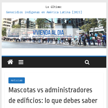
Lo último:
Red de consultorios de la Caja del Seguro Obrero en
Santiago : un patrimonio emblemático [2014]
Genocidios indígenas en América Latina [2023]
Estudios sobre la espacialización de los Estados :
políticas, prácticas y representaciones [2022]
Donde el pedernal choca con el acero : hacia una teoría
crítica de las fronteras latinoamericanas [2020]
Criterios técnicos para una vivienda adecuada [2019]
noticias
Mascotas vs administradores
de edificios: lo que debes saber