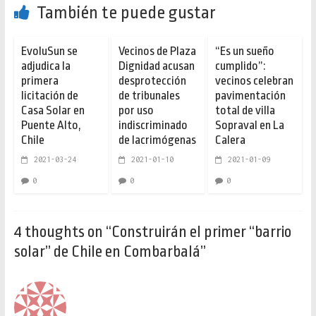
También te puede gustar
EvoluSun se
Vecinos de Plaza
“Es un sueño
adjudica la
Dignidad acusan
cumplido”:
primera
desprotección
vecinos celebran
licitación de
de tribunales
pavimentación
Casa Solar en
por uso
total de villa
Puente Alto,
indiscriminado
Sopraval en La
Chile
de lacrimógenas
Calera
2021-03-24
2021-01-10
2021-01-09
0
0
0
4 thoughts on “
Construirán el primer “barrio
solar” de Chile en Combarbalá
”