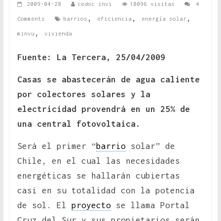
2009-04-28
cedoc invi
18096 visitas
4
,
,
,
Comments
barrios
eficiencia
energía solar
,
minvu
vivienda
Fuente: La Tercera, 25/04/2009
Casas se abastecerán de agua caliente
por colectores solares y la
electricidad provendrá en un 25% de
una central fotovoltaica.
Será el primer “
barrio
solar” de
Chile, en el cual las necesidades
energéticas se hallarán cubiertas
casi en su totalidad con la potencia
de sol. El
proyecto
se llama Portal
Cruz del Sur y sus propietarios serán