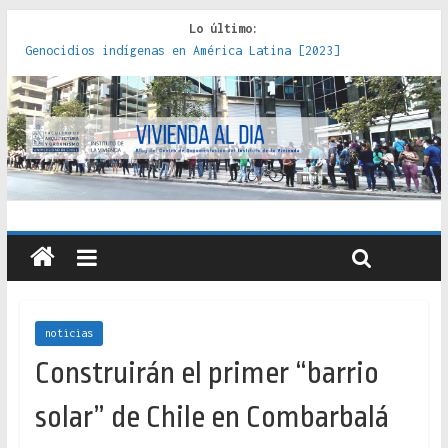
Lo último:
Genocidios indígenas en América Latina [2023]
Estudios sobre la espacialización de los Estados :
políticas, prácticas y representaciones [2022]
Donde el pedernal choca con el acero : hacia una teoría
crítica de las fronteras latinoamericanas [2020]
Criterios técnicos para una vivienda adecuada [2019]
Red de consultorios de la Caja del Seguro Obrero en
Santiago : un patrimonio emblemático [2014]
noticias
Construirán el primer “barrio
solar” de Chile en Combarbalá