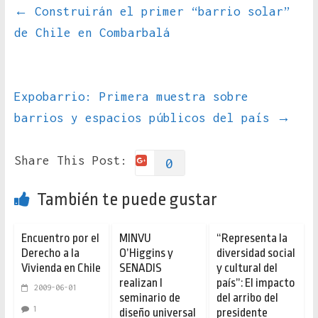
←
Construirán el primer “barrio solar”
de Chile en Combarbalá
Expobarrio: Primera muestra sobre
barrios y espacios públicos del país
→
Share This Post:
0
También te puede gustar
Encuentro por el
MINVU
“Representa la
Derecho a la
O’Higgins y
diversidad social
Vivienda en Chile
SENADIS
y cultural del
realizan I
país”: El impacto
2009-06-01
seminario de
del arribo del
1
diseño universal
presidente