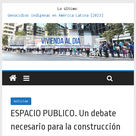
Lo último:
Genocidios indígenas en América Latina [2023]
Estudios sobre la espacialización de los Estados :
políticas, prácticas y representaciones [2022]
Donde el pedernal choca con el acero : hacia una teoría
crítica de las fronteras latinoamericanas [2020]
Criterios técnicos para una vivienda adecuada [2019]
Red de consultorios de la Caja del Seguro Obrero en
Santiago : un patrimonio emblemático [2014]
noticias
ESPACIO PUBLICO. Un debate
necesario para la construcción