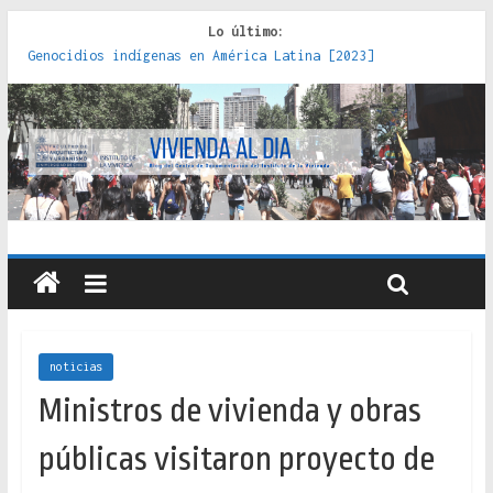
Lo último:
Genocidios indígenas en América Latina [2023]
Estudios sobre la espacialización de los Estados :
políticas, prácticas y representaciones [2022]
Donde el pedernal choca con el acero : hacia una teoría
crítica de las fronteras latinoamericanas [2020]
Criterios técnicos para una vivienda adecuada [2019]
Red de consultorios de la Caja del Seguro Obrero en
Santiago : un patrimonio emblemático [2014]
noticias
Ministros de vivienda y obras
públicas visitaron proyecto de