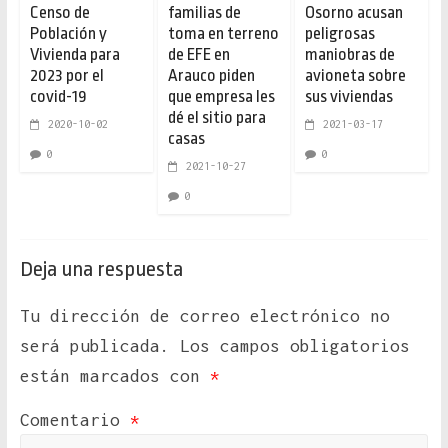
Censo de
familias de
Osorno acusan
Población y
toma en terreno
peligrosas
Vivienda para
de EFE en
maniobras de
2023 por el
Arauco piden
avioneta sobre
covid-19
que empresa les
sus viviendas
dé el sitio para
2020-10-02
2021-03-17
casas
0
0
2021-10-27
0
Deja una respuesta
Tu dirección de correo electrónico no
será publicada.
Los campos obligatorios
están marcados con
*
Comentario
*